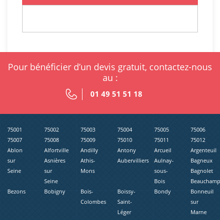
Pour bénéficier d’un devis gratuit, contactez-nous
au :
01 49 51 51 18
75001
75002
75003
75004
75005
75006
75007
75008
75009
75010
75011
75012
Ablon
Alfortville
Andilly
Antony
Arcueil
Argenteuil
sur
Asnières
Athis-
Aubervilliers
Aulnay-
Bagneux
Seine
sur
Mons
sous-
Bagnolet
Seine
Bois
Beaucham
Bezons
Bobigny
Bois-
Boissy-
Bondy
Bonneuil
Colombes
Saint-
sur
Léger
Marne