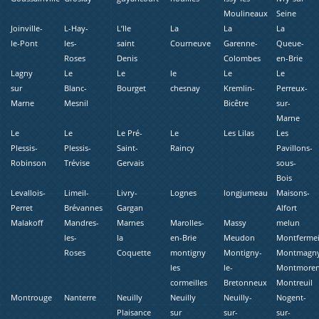
Moulineaux
Seine
Joinville-
L-Hay-
L’Ile
La
La
La
le-Pont
les-
saint
Courneuve
Garenne-
Queue-
Roses
Denis
Colombes
en-Brie
Lagny
Le
Le
le
Le
Le
sur
Blanc-
Bourget
chesnay
Kremlin-
Perreux-
Marne
Mesnil
Bicêtre
sur-
Marne
Le
Le
Le Pré-
Le
Les Lilas
Les
Plessis-
Plessis-
Saint-
Raincy
Pavillons-
Robinson
Trévise
Gervais
sous-
Bois
Levallois-
Limeil-
Livry-
Lognes
longjumeau
Maisons-
Perret
Brévannes
Gargan
Alfort
Malakoff
Mandres-
Marnes
Marolles-
Massy
melun
les-
la
en-Brie
Meudon
Montfermei
Roses
Coquette
montigny
Montigny-
Montmagn
les
le-
Montmore
cormeilles
Bretonneux
Montreuil
Montrouge
Nanterre
Neuilly
Neuilly
Neuilly-
Nogent-
Plaisance
sur
sur-
sur-