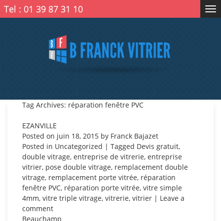
Tel :
01 39 87 31 10
Tog
nav
Tag Archives: réparation fenêtre PVC
EZANVILLE
Posted on
juin 18, 2015
by
Franck Bajazet
Posted in
Uncategorized
| Tagged
Devis gratuit
,
double vitrage
,
entreprise de vitrerie
,
entreprise
vitrier
,
pose double vitrage
,
remplacement double
vitrage
,
remplacement porte vitrée
,
réparation
fenêtre PVC
,
réparation porte vitrée
,
vitre simple
4mm
,
vitre triple vitrage
,
vitrerie
,
vitrier
|
Leave a
comment
Beauchamp