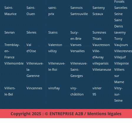
Fossés
Saint-
Saint-
saint-
Sannois
Santeny
Sarcelles
Maurice
Ouen
prix
Sartrouville
Sceaux
Seine
Saint
Denis
Sevran
Sèvres
Stains
Sucy-
Suresnes
taverny
en-Brie
Thiais
Torcy
Tremblay-
Val
Valenton
Vanves
Vaucresson
Vaujours
en-
d’Oise
vélizy
Versailles
Ville-
Villecresne
France
d’Avray
Villejuif
Villemomble
Villeneuve-
Villeneuve-
Villeneuve-
villeparisis
Villepinte
la-
le-Roi
Saint-
Villetaneuse
Villiers
Garenne
Georges
sur
Marne
Villiers-
Vincennes
viroflay
viry-
vitrier
Vitry-
le-Bel
châtillon
95
sur-
Seine
Copyright 2025 : © ENTREPRISE A2B /
Mentions légales