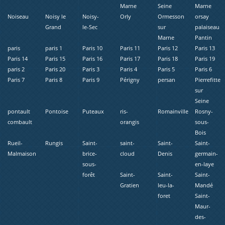
Marne
Seine
Marne
Noiseau
Noisy le
Noisy-
Orly
Ormesson
orsay
Grand
le-Sec
sur
palaiseau
Marne
Pantin
paris
paris 1
Paris 10
Paris 11
Paris 12
Paris 13
Paris 14
Paris 15
Paris 16
Paris 17
Paris 18
Paris 19
paris 2
Paris 20
Paris 3
Paris 4
Paris 5
Paris 6
Paris 7
Paris 8
Paris 9
Périgny
persan
Pierrefitte
sur
Seine
pontault
Pontoise
Puteaux
ris-
Romainville
Rosny-
combault
orangis
sous-
Bois
Rueil-
Rungis
Saint-
saint-
Saint-
Saint-
Malmaison
brice-
cloud
Denis
germain-
sous-
en-laye
forêt
Saint-
Saint-
Saint-
Gratien
leu-la-
Mandé
foret
Saint-
Maur-
des-