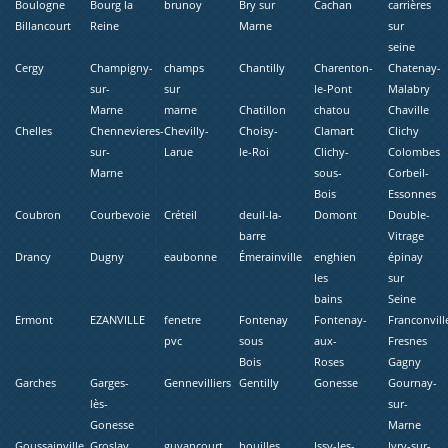
Boulogne
Bourg la
brunoy
Bry sur
Cachan
carrières
Billancourt
Reine
Marne
sur
seine
Cergy
Champigny-
champs
Chantilly
Charenton-
Chatenay-
sur-
sur
le-Pont
Malabry
Marne
marne
Chatillon
chatou
Chaville
Chelles
Chennevieres-
Chevilly-
Choisy-
Clamart
Clichy
sur-
Larue
le-Roi
Clichy-
Colombes
Marne
sous-
Corbeil-
Bois
Essonnes
Coubron
Courbevoie
Créteil
deuil-la-
Domont
Double-
barre
Vitrage
Drancy
Dugny
eaubonne
Émerainville
enghien
épinay
les
sur
bains
Seine
Ermont
EZANVILLE
fenetre
Fontenay
Fontenay-
Franconvill
pvc
sous
aux-
Fresnes
Bois
Roses
Gagny
Garches
Garges-
Gennevilliers
Gentilly
Gonesse
Gournay-
lès-
sur-
Gonesse
Marne
Goussainville
Groslay
guyancourt
houilles
Issy-les-
Ivry-sur-