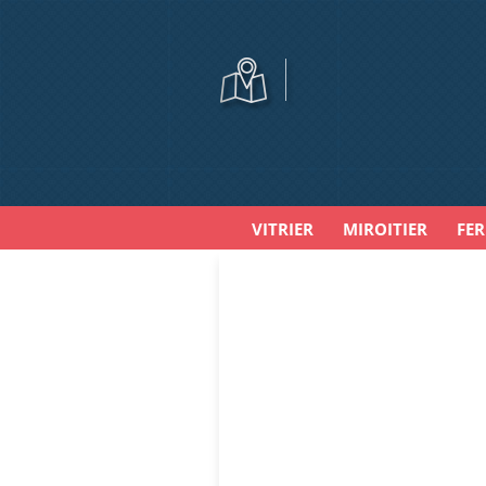
VITRIER
MIROITIER
FE