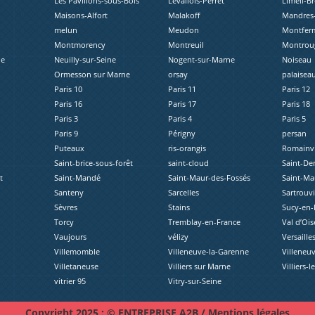
Les Pavillons-sous-Bois
Levallois-Perret
Limeil-B
Maisons-Alfort
Malakoff
Mandres-
melun
Meudon
Montferm
Montmorency
Montreuil
Montrou
ne
Neuilly-sur-Seine
Nogent-sur-Marne
Noiseau
Ormesson sur Marne
orsay
palaisea
Paris 10
Paris 11
Paris 12
Paris 16
Paris 17
Paris 18
Paris 3
Paris 4
Paris 5
Paris 9
Périgny
persan
Puteaux
ris-orangis
Romainvi
Saint-brice-sous-forêt
saint-cloud
Saint-De
t
Saint-Mandé
Saint-Maur-des-Fossés
Saint-Ma
Santeny
Sarcelles
Sartrouvi
Sèvres
Stains
Sucy-en-
Torcy
Tremblay-en-France
Val d’Ois
Vaujours
vélizy
Versaille
Villemomble
Villeneuve-la-Garenne
Villeneuv
Villetaneuse
Villiers sur Marne
Villiers-l
vitrier 95
Vitry-sur-Seine
Copyright 2025 : © ENTREPRISE A2B /
Mentions légales