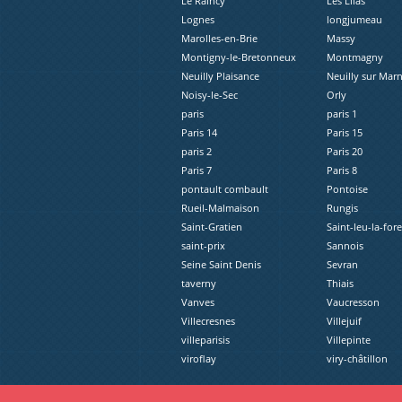
Le Raincy
Les Lilas
Lognes
longjumeau
Marolles-en-Brie
Massy
Montigny-le-Bretonneux
Montmagny
Neuilly Plaisance
Neuilly sur Mar
Noisy-le-Sec
Orly
paris
paris 1
Paris 14
Paris 15
paris 2
Paris 20
Paris 7
Paris 8
pontault combault
Pontoise
Rueil-Malmaison
Rungis
Saint-Gratien
Saint-leu-la-fore
saint-prix
Sannois
Seine Saint Denis
Sevran
taverny
Thiais
Vanves
Vaucresson
Villecresnes
Villejuif
villeparisis
Villepinte
viroflay
viry-châtillon