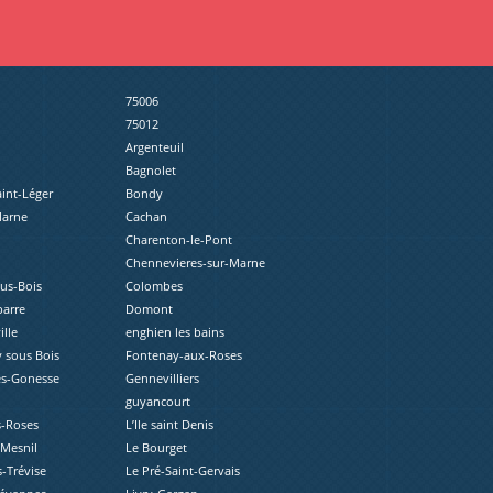
75006
75012
Argenteuil
Bagnolet
aint-Léger
Bondy
Marne
Cachan
Charenton-le-Pont
Chennevieres-sur-Marne
ous-Bois
Colombes
barre
Domont
lle
enghien les bains
 sous Bois
Fontenay-aux-Roses
ès-Gonesse
Gennevilliers
guyancourt
s-Roses
L’Ile saint Denis
-Mesnil
Le Bourget
s-Trévise
Le Pré-Saint-Gervais