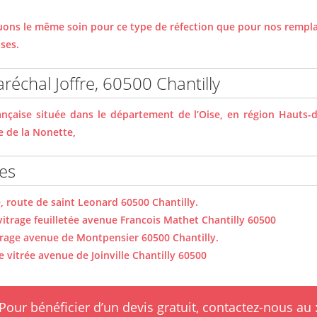
ons le même soin pour ce type de réfection que pour nos rempla
ses.
aréchal Joffre, 60500 Chantilly
nçaise située dans le département de l’Oise, en région Hauts-d
ée de la Nonette,
tes
 route de saint Leonard 60500 Chantilly.
 vitrage feuilletée avenue Francois Mathet Chantilly 60500
trage avenue de Montpensier 60500 Chantilly.
e vitrée avenue de Joinville Chantilly 60500
Pour bénéficier d’un devis gratuit, contactez-nous au 