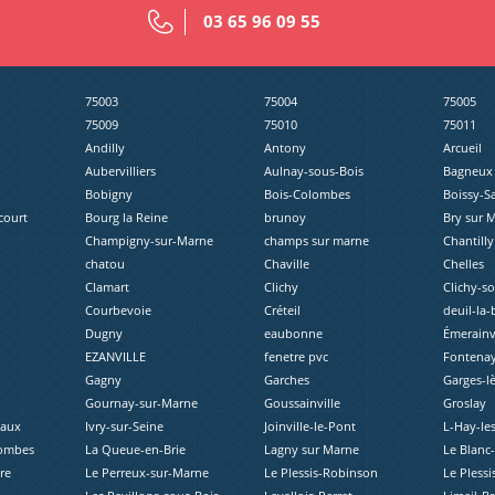
03 65 96 09 55
75003
75004
75005
75009
75010
75011
Andilly
Antony
Arcueil
Aubervilliers
Aulnay-sous-Bois
Bagneux
Bobigny
Bois-Colombes
Boissy-S
court
Bourg la Reine
brunoy
Bry sur 
Champigny-sur-Marne
champs sur marne
Chantilly
chatou
Chaville
Chelles
Clamart
Clichy
Clichy-s
Courbevoie
Créteil
deuil-la-
Dugny
eaubonne
Émerainvi
EZANVILLE
fenetre pvc
Fontenay
Gagny
Garches
Garges-l
Gournay-sur-Marne
Goussainville
Groslay
eaux
Ivry-sur-Seine
Joinville-le-Pont
L-Hay-le
lombes
La Queue-en-Brie
Lagny sur Marne
Le Blanc
re
Le Perreux-sur-Marne
Le Plessis-Robinson
Le Plessi