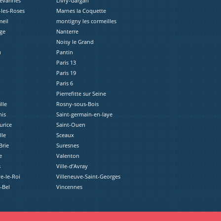
révannes
Livry-Gargan
les-Roses
Marnes la Coquette
eil
montigny les cormeilles
ge
Nanterre
Noisy le Grand
u
Pantin
Paris 13
Paris 19
Paris 6
Pierrefitte sur Seine
lle
Rosny-sous-Bois
nis
Saint-germain-en-laye
urice
Saint-Ouen
lle
Sceaux
Brie
Suresnes
e
Valenton
s
Ville-d’Avray
e-le-Roi
Villeneuve-Saint-Georges
e-Bel
Vincennes