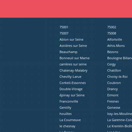
75001
75002
75007
75008
Ablon sur Seine
Alfortville
Asnières sur Seine
Athis-Mons
Beauchamp
Bezons
Bonneuil sur Marne
Boulogne Billan
carrières sur seine
Cergy
Chatenay-Malabry
Chatillon
Chevilly-Larue
Choisy-le-Roi
Corbeil-Essonnes
Coubron
Double-Vitrage
Drancy
épinay sur Seine
Ermont
Franconville
Fresnes
Gentilly
Gonesse
houilles
Issy-les-Moulin
La Courneuve
La Garenne-Co
le chesnay
Le Kremlin-Bicêt