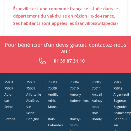
Ézanville est une commune française située dans le
département du Val-d’Oise en région Île-de-France.
Ses habitants sont appelés les Ézanvillois(wikipedia)
Pour bénéficier d’un devis gratuit, contactez-nous
au :
01 39 87 31 10
75001
75002
75003
75004
75005
75006
75007
75008
75009
75010
75011
75012
Ablon
Alfortville
Andilly
Antony
Arcueil
Argenteuil
sur
Asnières
Athis-
Aubervilliers
Aulnay-
Bagneux
Seine
sur
Mons
sous-
Bagnolet
Seine
Bois
Beaucham
Bezons
Bobigny
Bois-
Boissy-
Bondy
Bonneuil
Colombes
Saint-
sur