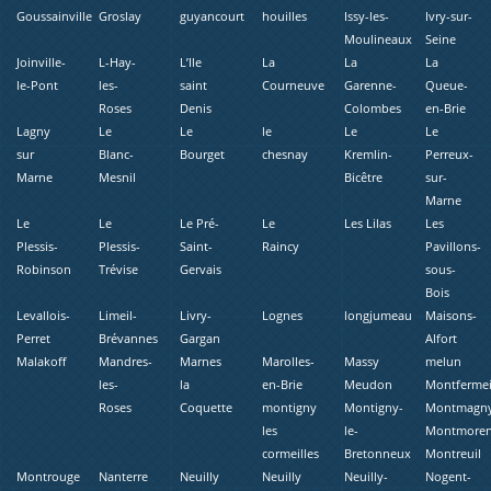
Goussainville
Groslay
guyancourt
houilles
Issy-les-
Ivry-sur-
Moulineaux
Seine
Joinville-
L-Hay-
L’Ile
La
La
La
le-Pont
les-
saint
Courneuve
Garenne-
Queue-
Roses
Denis
Colombes
en-Brie
Lagny
Le
Le
le
Le
Le
sur
Blanc-
Bourget
chesnay
Kremlin-
Perreux-
Marne
Mesnil
Bicêtre
sur-
Marne
Le
Le
Le Pré-
Le
Les Lilas
Les
Plessis-
Plessis-
Saint-
Raincy
Pavillons-
Robinson
Trévise
Gervais
sous-
Bois
Levallois-
Limeil-
Livry-
Lognes
longjumeau
Maisons-
Perret
Brévannes
Gargan
Alfort
Malakoff
Mandres-
Marnes
Marolles-
Massy
melun
les-
la
en-Brie
Meudon
Montfermei
Roses
Coquette
montigny
Montigny-
Montmagn
les
le-
Montmore
cormeilles
Bretonneux
Montreuil
Montrouge
Nanterre
Neuilly
Neuilly
Neuilly-
Nogent-