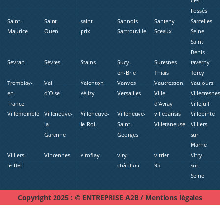
des-
Fossés
Saint-
Saint-
saint-
Sannois
Santeny
Sarcelles
Maurice
Ouen
prix
Sartrouville
Sceaux
Seine
Saint
Denis
Sevran
Sèvres
Stains
Sucy-
Suresnes
taverny
en-Brie
Thiais
Torcy
Tremblay-
Val
Valenton
Vanves
Vaucresson
Vaujours
en-
d’Oise
vélizy
Versailles
Ville-
Villecresne
France
d’Avray
Villejuif
Villemomble
Villeneuve-
Villeneuve-
Villeneuve-
villeparisis
Villepinte
la-
le-Roi
Saint-
Villetaneuse
Villiers
Garenne
Georges
sur
Marne
Villiers-
Vincennes
viroflay
viry-
vitrier
Vitry-
le-Bel
châtillon
95
sur-
Seine
Copyright 2025 : © ENTREPRISE A2B /
Mentions légales