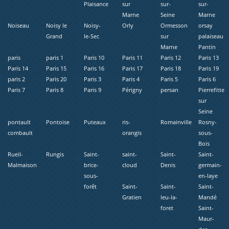
Plaisance
sur
sur-
sur-
Marne
Seine
Marne
Noiseau
Noisy le
Noisy-
Orly
Ormesson
orsay
Grand
le-Sec
sur
palaiseau
Marne
Pantin
paris
paris 1
Paris 10
Paris 11
Paris 12
Paris 13
Paris 14
Paris 15
Paris 16
Paris 17
Paris 18
Paris 19
paris 2
Paris 20
Paris 3
Paris 4
Paris 5
Paris 6
Paris 7
Paris 8
Paris 9
Périgny
persan
Pierrefitte
sur
Seine
pontault
Pontoise
Puteaux
ris-
Romainville
Rosny-
combault
orangis
sous-
Bois
Rueil-
Rungis
Saint-
saint-
Saint-
Saint-
Malmaison
brice-
cloud
Denis
germain-
sous-
en-laye
forêt
Saint-
Saint-
Saint-
Gratien
leu-la-
Mandé
foret
Saint-
Maur-