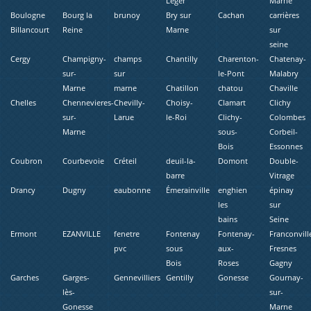
Léger
Marne
Boulogne
Bourg la
brunoy
Bry sur
Cachan
carrières
Billancourt
Reine
Marne
sur
seine
Cergy
Champigny-
champs
Chantilly
Charenton-
Chatenay-
sur-
sur
le-Pont
Malabry
Marne
marne
Chatillon
chatou
Chaville
Chelles
Chennevieres-
Chevilly-
Choisy-
Clamart
Clichy
sur-
Larue
le-Roi
Clichy-
Colombes
Marne
sous-
Corbeil-
Bois
Essonnes
Coubron
Courbevoie
Créteil
deuil-la-
Domont
Double-
barre
Vitrage
Drancy
Dugny
eaubonne
Émerainville
enghien
épinay
les
sur
bains
Seine
Ermont
EZANVILLE
fenetre
Fontenay
Fontenay-
Franconvill
pvc
sous
aux-
Fresnes
Bois
Roses
Gagny
Garches
Garges-
Gennevilliers
Gentilly
Gonesse
Gournay-
lès-
sur-
Gonesse
Marne