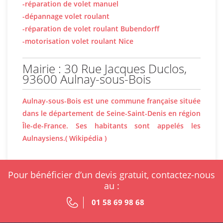
-réparation de volet manuel
-dépannage volet roulant
-réparation de volet roulant Bubendorff
-motorisation volet roulant Nice
Mairie : 30 Rue Jacques Duclos,
93600 Aulnay-sous-Bois
Aulnay-sous-Bois est une commune française située
dans le département de Seine-Saint-Denis en région
Île-de-France. Ses habitants sont appelés les
Aulnaysiens.( Wikipédia )
Pour bénéficier d’un devis gratuit, contactez-nous
au :
01 58 69 98 68