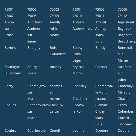
75001
75002
75003
75004
75005
75006
75007
75008
75009
75010
75011
75012
Ablon
Alfortville
Andilly
Antony
Arcueil
Argenteuil
sur
Asnières
Athis-
Aubervilliers
Aulnay-
Bagneux
Seine
sur
Mons
sous-
Bagnolet
Seine
Bois
Beaucham
Bezons
Bobigny
Bois-
Boissy-
Bondy
Bonneuil
Colombes
Saint-
sur
Léger
Marne
Boulogne
Bourg la
brunoy
Bry sur
Cachan
carrières
Billancourt
Reine
Marne
sur
seine
Cergy
Champigny-
champs
Chantilly
Charenton-
Chatenay-
sur-
sur
le-Pont
Malabry
Marne
marne
Chatillon
chatou
Chaville
Chelles
Chennevieres-
Chevilly-
Choisy-
Clamart
Clichy
sur-
Larue
le-Roi
Clichy-
Colombes
Marne
sous-
Corbeil-
Bois
Essonnes
Coubron
Courbevoie
Créteil
deuil-la-
Domont
Double-