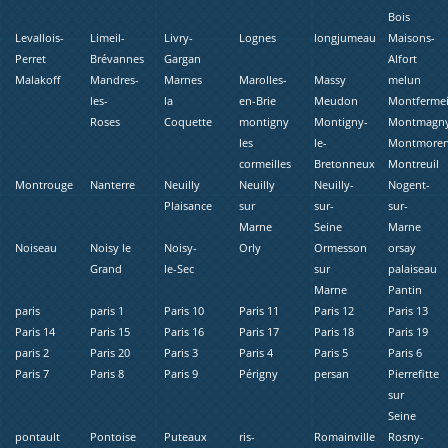
Bois
Levallois-
Limeil-
Livry-
Lognes
longjumeau
Maisons-
Perret
Brévannes
Gargan
Alfort
Malakoff
Mandres-
Marnes
Marolles-
Massy
melun
les-
la
en-Brie
Meudon
Montfermei
Roses
Coquette
montigny
Montigny-
Montmagn
les
le-
Montmore
cormeilles
Bretonneux
Montreuil
Montrouge
Nanterre
Neuilly
Neuilly
Neuilly-
Nogent-
Plaisance
sur
sur-
sur-
Marne
Seine
Marne
Noiseau
Noisy le
Noisy-
Orly
Ormesson
orsay
Grand
le-Sec
sur
palaiseau
Marne
Pantin
paris
paris 1
Paris 10
Paris 11
Paris 12
Paris 13
Paris 14
Paris 15
Paris 16
Paris 17
Paris 18
Paris 19
paris 2
Paris 20
Paris 3
Paris 4
Paris 5
Paris 6
Paris 7
Paris 8
Paris 9
Périgny
persan
Pierrefitte
sur
Seine
pontault
Pontoise
Puteaux
ris-
Romainville
Rosny-