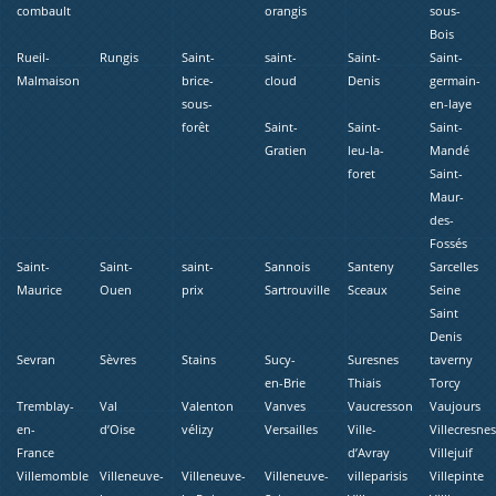
combault
orangis
sous-
Bois
Rueil-
Rungis
Saint-
saint-
Saint-
Saint-
Malmaison
brice-
cloud
Denis
germain-
sous-
en-laye
forêt
Saint-
Saint-
Saint-
Gratien
leu-la-
Mandé
foret
Saint-
Maur-
des-
Fossés
Saint-
Saint-
saint-
Sannois
Santeny
Sarcelles
Maurice
Ouen
prix
Sartrouville
Sceaux
Seine
Saint
Denis
Sevran
Sèvres
Stains
Sucy-
Suresnes
taverny
en-Brie
Thiais
Torcy
Tremblay-
Val
Valenton
Vanves
Vaucresson
Vaujours
en-
d’Oise
vélizy
Versailles
Ville-
Villecresne
France
d’Avray
Villejuif
Villemomble
Villeneuve-
Villeneuve-
Villeneuve-
villeparisis
Villepinte