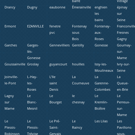
barre
Vitrage
Drancy
Dugny
eaubonne
Émerainville
enghien
épinay
les
sur
bains
Seine
Ermont
EZANVILLE
fenetre
Fontenay
Fontenay-
Franconvill
pvc
sous
aux-
Fresnes
Bois
Roses
Gagny
Garches
Garges-
Gennevilliers
Gentilly
Gonesse
Gournay-
lès-
sur-
Gonesse
Marne
Goussainville
Groslay
guyancourt
houilles
Issy-les-
Ivry-sur-
Moulineaux
Seine
Joinville-
L-Hay-
L’Ile
La
La
La
le-Pont
les-
saint
Courneuve
Garenne-
Queue-
Roses
Denis
Colombes
en-Brie
Lagny
Le
Le
le
Le
Le
sur
Blanc-
Bourget
chesnay
Kremlin-
Perreux-
Marne
Mesnil
Bicêtre
sur-
Marne
Le
Le
Le Pré-
Le
Les Lilas
Les
Plessis-
Plessis-
Saint-
Raincy
Pavillons-
Robinson
Trévise
Gervais
sous-