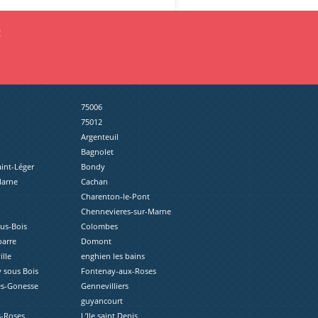
:
75006
75012
Argenteuil
Bagnolet
aint-Léger
Bondy
Marne
Cachan
Charenton-le-Pont
Chennevieres-sur-Marne
ous-Bois
Colombes
barre
Domont
lle
enghien les bains
 sous Bois
Fontenay-aux-Roses
ès-Gonesse
Gennevilliers
guyancourt
s-Roses
L’Ile saint Denis