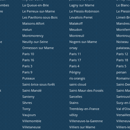
lombes
La Queue-en-Brie
Lagny sur Marne
Le Blanc
re
Le Perreux-sur-Marne
Le Plessis-Robinson
Le Plessi
Les Pavillons-sous-Bois
Levallois-Perret
Limeil-B
Maisons-Alfort
Malakoff
Mandres-
melun
Meudon
Montferm
Montmorency
Montreuil
Montrou
ne
Neuilly-sur-Seine
Nogent-sur-Marne
Noiseau
Ormesson sur Marne
orsay
palaisea
Paris 10
Paris 11
Paris 12
Paris 16
Paris 17
Paris 18
Paris 3
Paris 4
Paris 5
Paris 9
Périgny
persan
Puteaux
ris-orangis
Romainvi
Saint-brice-sous-forêt
saint-cloud
Saint-De
t
Saint-Mandé
Saint-Maur-des-Fossés
Saint-Ma
Santeny
Sarcelles
Sartrouvi
Sèvres
Stains
Sucy-en-
Torcy
Tremblay-en-France
Val d’Ois
Vaujours
vélizy
Versaille
Villemomble
Villeneuve-la-Garenne
Villeneuv
Villetaneuse
Villiers sur Marne
Villiers-l