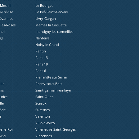
-Mesnil
Le Bourget
s-Trévise
Le Pré-Saint-Gervais
révannes
Livry-Gargan
les-Roses
Marnes la Coquette
eil
montigny les cormeilles
ge
Nanterre
Noisy le Grand
u
Pantin
Paris 13
Paris 19
Paris 6
Pierrefitte sur Seine
lle
Rosny-sous-Bois
nis
Saint-germain-en-laye
urice
Saint-Ouen
lle
Sceaux
Brie
Suresnes
e
Valenton
s
Ville-d’Avray
e-le-Roi
Villeneuve-Saint-Georges
e-Bel
Vincennes