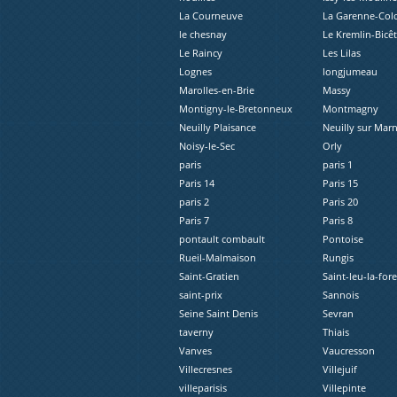
La Courneuve
La Garenne-Co
le chesnay
Le Kremlin-Bicêt
Le Raincy
Les Lilas
Lognes
longjumeau
Marolles-en-Brie
Massy
Montigny-le-Bretonneux
Montmagny
Neuilly Plaisance
Neuilly sur Mar
Noisy-le-Sec
Orly
paris
paris 1
Paris 14
Paris 15
paris 2
Paris 20
Paris 7
Paris 8
pontault combault
Pontoise
Rueil-Malmaison
Rungis
Saint-Gratien
Saint-leu-la-fore
saint-prix
Sannois
Seine Saint Denis
Sevran
taverny
Thiais
Vanves
Vaucresson
Villecresnes
Villejuif
villeparisis
Villepinte