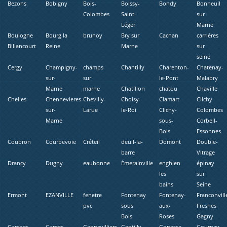
Bezons
Bobigny
Bois-
Boissy-
Bondy
Bonneuil
Colombes
Saint-
sur
Léger
Marne
Boulogne
Bourg la
brunoy
Bry sur
Cachan
carrières
Billancourt
Reine
Marne
sur
seine
Cergy
Champigny-
champs
Chantilly
Charenton-
Chatenay-
sur-
sur
le-Pont
Malabry
Marne
marne
Chatillon
chatou
Chaville
Chelles
Chennevieres-
Chevilly-
Choisy-
Clamart
Clichy
sur-
Larue
le-Roi
Clichy-
Colombes
Marne
sous-
Corbeil-
Bois
Essonnes
Coubron
Courbevoie
Créteil
deuil-la-
Domont
Double-
barre
Vitrage
Drancy
Dugny
eaubonne
Émerainville
enghien
épinay
les
sur
bains
Seine
Ermont
EZANVILLE
fenetre
Fontenay
Fontenay-
Franconvill
pvc
sous
aux-
Fresnes
Bois
Roses
Gagny
Garches
Garges-
Gennevilliers
Gentilly
Gonesse
Gournay-