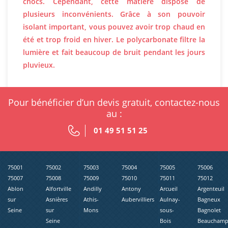
chocs. Cependant, cette matière dispose de
plusieurs inconvénients. Grâce à son pouvoir
isolant important, vous pouvez avoir trop chaud en
été et trop froid en hiver. Le polycarbonate filtre la
lumière et fait beaucoup de bruit pendant les jours
pluvieux.
Pour bénéficier d’un devis gratuit, contactez-nous
au :
01 49 51 51 25
75001
75002
75003
75004
75005
75006
75007
75008
75009
75010
75011
75012
Ablon
Alfortville
Andilly
Antony
Arcueil
Argenteuil
sur
Asnières
Athis-
Aubervilliers
Aulnay-
Bagneux
Seine
sur
Mons
sous-
Bagnolet
Seine
Bois
Beaucham