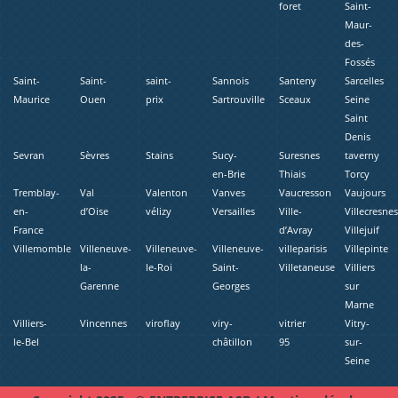
foret
Saint-
Maur-
des-
Fossés
Saint-
Saint-
saint-
Sannois
Santeny
Sarcelles
Maurice
Ouen
prix
Sartrouville
Sceaux
Seine
Saint
Denis
Sevran
Sèvres
Stains
Sucy-
Suresnes
taverny
en-Brie
Thiais
Torcy
Tremblay-
Val
Valenton
Vanves
Vaucresson
Vaujours
en-
d’Oise
vélizy
Versailles
Ville-
Villecresne
France
d’Avray
Villejuif
Villemomble
Villeneuve-
Villeneuve-
Villeneuve-
villeparisis
Villepinte
la-
le-Roi
Saint-
Villetaneuse
Villiers
Garenne
Georges
sur
Marne
Villiers-
Vincennes
viroflay
viry-
vitrier
Vitry-
le-Bel
châtillon
95
sur-
Seine