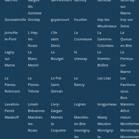
lès-
sur-
Gonesse
Marne
Goussainville
Groslay
guyancourt
houilles
Issy-les-
Ivry-sur-
Moulineaux
Seine
Joinville-
L-Hay-
L’Ile
La
La
La
le-Pont
les-
saint
Courneuve
Garenne-
Queue-
Roses
Denis
Colombes
en-Brie
Lagny
Le
Le
le
Le
Le
sur
Blanc-
Bourget
chesnay
Kremlin-
Perreux-
Marne
Mesnil
Bicêtre
sur-
Marne
Le
Le
Le Pré-
Le
Les Lilas
Les
Plessis-
Plessis-
Saint-
Raincy
Pavillons-
Robinson
Trévise
Gervais
sous-
Bois
Levallois-
Limeil-
Livry-
Lognes
longjumeau
Maisons-
Perret
Brévannes
Gargan
Alfort
Malakoff
Mandres-
Marnes
Marolles-
Massy
melun
les-
la
en-Brie
Meudon
Montfermei
Roses
Coquette
montigny
Montigny-
Montmagn
les
le-
Montmore