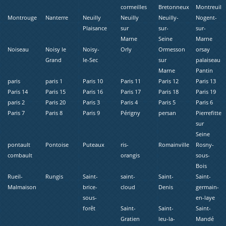
cormeilles
Bretonneux
Montreuil
Montrouge
Nanterre
Neuilly
Neuilly
Neuilly-
Nogent-
Plaisance
sur
sur-
sur-
Marne
Seine
Marne
Noiseau
Noisy le
Noisy-
Orly
Ormesson
orsay
Grand
le-Sec
sur
palaiseau
Marne
Pantin
paris
paris 1
Paris 10
Paris 11
Paris 12
Paris 13
Paris 14
Paris 15
Paris 16
Paris 17
Paris 18
Paris 19
paris 2
Paris 20
Paris 3
Paris 4
Paris 5
Paris 6
Paris 7
Paris 8
Paris 9
Périgny
persan
Pierrefitte
sur
Seine
pontault
Pontoise
Puteaux
ris-
Romainville
Rosny-
combault
orangis
sous-
Bois
Rueil-
Rungis
Saint-
saint-
Saint-
Saint-
Malmaison
brice-
cloud
Denis
germain-
sous-
en-laye
forêt
Saint-
Saint-
Saint-
Gratien
leu-la-
Mandé