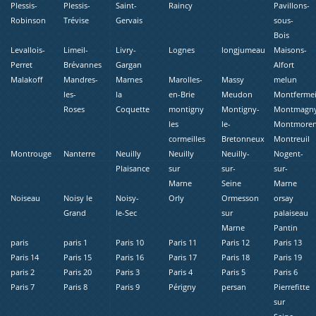
Plessis-
Plessis-
Saint-
Raincy
Pavillons-
Robinson
Trévise
Gervais
sous-
Bois
Levallois-
Limeil-
Livry-
Lognes
longjumeau
Maisons-
Perret
Brévannes
Gargan
Alfort
Malakoff
Mandres-
Marnes
Marolles-
Massy
melun
les-
la
en-Brie
Meudon
Montfermei
Roses
Coquette
montigny
Montigny-
Montmagn
les
le-
Montmore
cormeilles
Bretonneux
Montreuil
Montrouge
Nanterre
Neuilly
Neuilly
Neuilly-
Nogent-
Plaisance
sur
sur-
sur-
Marne
Seine
Marne
Noiseau
Noisy le
Noisy-
Orly
Ormesson
orsay
Grand
le-Sec
sur
palaiseau
Marne
Pantin
paris
paris 1
Paris 10
Paris 11
Paris 12
Paris 13
Paris 14
Paris 15
Paris 16
Paris 17
Paris 18
Paris 19
paris 2
Paris 20
Paris 3
Paris 4
Paris 5
Paris 6
Paris 7
Paris 8
Paris 9
Périgny
persan
Pierrefitte
sur