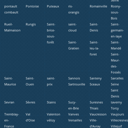
Seine
pontault
Pontoise
Puteaux
ris-
Romainville
Rosny-
combault
orangis
sous-
Bois
Rueil-
Rungis
Saint-
saint-
Saint-
Saint-
Malmaison
brice-
cloud
Denis
germain-
sous-
en-laye
forêt
Saint-
Saint-
Saint-
Gratien
leu-la-
Mandé
foret
Saint-
Maur-
des-
Fossés
Saint-
Saint-
saint-
Sannois
Santeny
Sarcelles
Maurice
Ouen
prix
Sartrouville
Sceaux
Seine
Saint
Denis
Sevran
Sèvres
Stains
Sucy-
Suresnes
taverny
en-Brie
Thiais
Torcy
Tremblay-
Val
Valenton
Vanves
Vaucresson
Vaujours
en-
d’Oise
vélizy
Versailles
Ville-
Villecresne
France
d’Avray
Villejuif