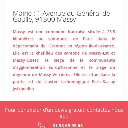
Mairie : 1 Avenue du Général de
Gaulle, 91300 Massy
Massy est une commune française située à 23,5
kilomètres au sud-ouest de Paris dans le
département de l’Essonne en région Île-de-France.
Elle est le chef-lieu des cantons de Massy-Est et
Massy-Ouest, le siège de la communauté
d’agglomération Europ’Essonne et le siège du
doyenné de Massy-Verrières. Elle se situe dans la
partie est du cluster technologique Paris-Saclay
(wikipedia)
Pour bénéficier d’un devis gratuit, contactez-nous
au :
01 58 69 98 68