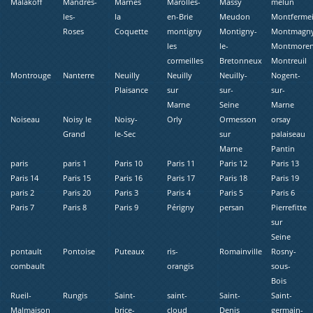
Malakoff
Mandres-
Marnes
Marolles-
Massy
melun
les-
la
en-Brie
Meudon
Montfermei
Roses
Coquette
montigny
Montigny-
Montmagn
les
le-
Montmore
cormeilles
Bretonneux
Montreuil
Montrouge
Nanterre
Neuilly
Neuilly
Neuilly-
Nogent-
Plaisance
sur
sur-
sur-
Marne
Seine
Marne
Noiseau
Noisy le
Noisy-
Orly
Ormesson
orsay
Grand
le-Sec
sur
palaiseau
Marne
Pantin
paris
paris 1
Paris 10
Paris 11
Paris 12
Paris 13
Paris 14
Paris 15
Paris 16
Paris 17
Paris 18
Paris 19
paris 2
Paris 20
Paris 3
Paris 4
Paris 5
Paris 6
Paris 7
Paris 8
Paris 9
Périgny
persan
Pierrefitte
sur
Seine
pontault
Pontoise
Puteaux
ris-
Romainville
Rosny-
combault
orangis
sous-
Bois
Rueil-
Rungis
Saint-
saint-
Saint-
Saint-
Malmaison
brice-
cloud
Denis
germain-