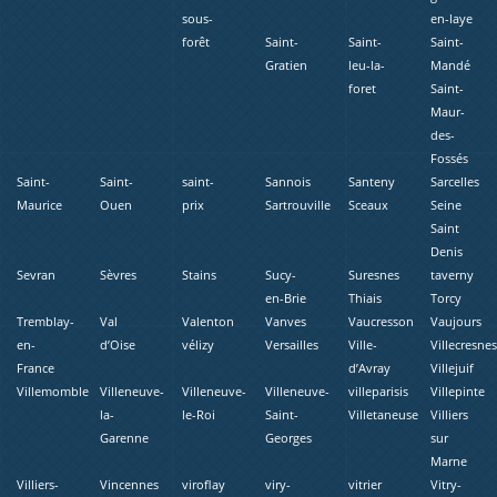
sous-
en-laye
forêt
Saint-
Saint-
Saint-
Gratien
leu-la-
Mandé
foret
Saint-
Maur-
des-
Fossés
Saint-
Saint-
saint-
Sannois
Santeny
Sarcelles
Maurice
Ouen
prix
Sartrouville
Sceaux
Seine
Saint
Denis
Sevran
Sèvres
Stains
Sucy-
Suresnes
taverny
en-Brie
Thiais
Torcy
Tremblay-
Val
Valenton
Vanves
Vaucresson
Vaujours
en-
d’Oise
vélizy
Versailles
Ville-
Villecresne
France
d’Avray
Villejuif
Villemomble
Villeneuve-
Villeneuve-
Villeneuve-
villeparisis
Villepinte
la-
le-Roi
Saint-
Villetaneuse
Villiers
Garenne
Georges
sur
Marne
Villiers-
Vincennes
viroflay
viry-
vitrier
Vitry-