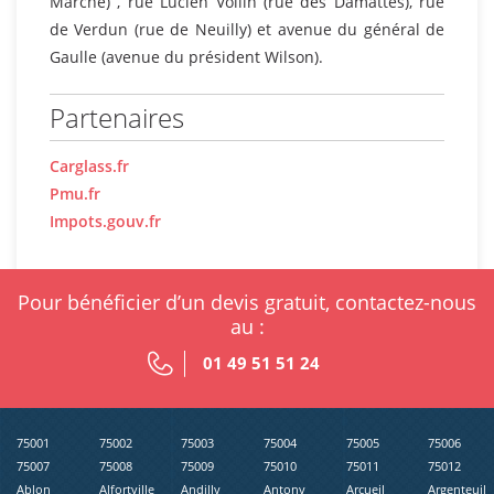
Marché) , rue Lucien Voilin (rue des Damattes), rue
de Verdun (rue de Neuilly) et avenue du général de
Gaulle (avenue du président Wilson).
Partenaires
Carglass.fr
Pmu.fr
Impots.gouv.fr
Pour bénéficier d’un devis gratuit, contactez-nous
au :
01 49 51 51 24
75001
75002
75003
75004
75005
75006
75007
75008
75009
75010
75011
75012
Ablon
Alfortville
Andilly
Antony
Arcueil
Argenteuil