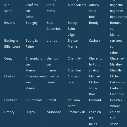
sur
Asnières
Athis-
Aubervilliers
Aulnay-
Bagneux
Seine
sur
Mons
sous-
Bagnolet
Seine
Bois
Beaucham
Bezons
Bobigny
Bois-
Boissy-
Bondy
Bonneuil
Colombes
Saint-
sur
Léger
Marne
Boulogne
Bourg la
brunoy
Bry sur
Cachan
carrières
Billancourt
Reine
Marne
sur
seine
Cergy
Champigny-
champs
Chantilly
Charenton-
Chatenay-
sur-
sur
le-Pont
Malabry
Marne
marne
Chatillon
chatou
Chaville
Chelles
Chennevieres-
Chevilly-
Choisy-
Clamart
Clichy
sur-
Larue
le-Roi
Clichy-
Colombes
Marne
sous-
Corbeil-
Bois
Essonnes
Coubron
Courbevoie
Créteil
deuil-la-
Domont
Double-
barre
Vitrage
Drancy
Dugny
eaubonne
Émerainville
enghien
épinay
les
sur
bains
Seine