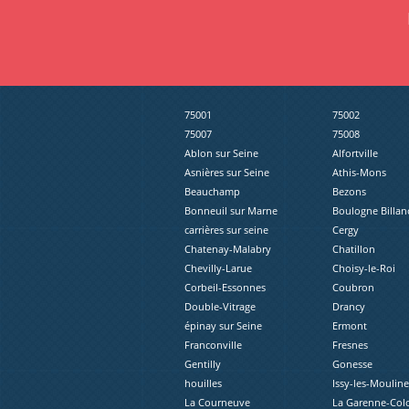
75001
75002
75007
75008
Ablon sur Seine
Alfortville
Asnières sur Seine
Athis-Mons
Beauchamp
Bezons
Bonneuil sur Marne
Boulogne Billan
carrières sur seine
Cergy
Chatenay-Malabry
Chatillon
Chevilly-Larue
Choisy-le-Roi
Corbeil-Essonnes
Coubron
Double-Vitrage
Drancy
épinay sur Seine
Ermont
Franconville
Fresnes
Gentilly
Gonesse
houilles
Issy-les-Moulin
La Courneuve
La Garenne-Co