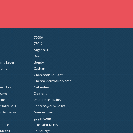
:
75006
75012
Argenteuil
Bagnolet
aint-Léger
Bondy
Marne
Cachan
Charenton-le-Pont
Chennevieres-sur-Marne
ous-Bois
Colombes
barre
Domont
lle
enghien les bains
 sous Bois
Fontenay-aux-Roses
ès-Gonesse
Gennevilliers
guyancourt
s-Roses
L’Ile saint Denis
-Mesnil
Le Bourget