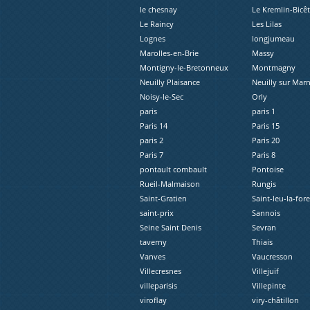
le chesnay
Le Kremlin-Bicêt
Le Raincy
Les Lilas
Lognes
longjumeau
Marolles-en-Brie
Massy
Montigny-le-Bretonneux
Montmagny
Neuilly Plaisance
Neuilly sur Mar
Noisy-le-Sec
Orly
paris
paris 1
Paris 14
Paris 15
paris 2
Paris 20
Paris 7
Paris 8
pontault combault
Pontoise
Rueil-Malmaison
Rungis
Saint-Gratien
Saint-leu-la-fore
saint-prix
Sannois
Seine Saint Denis
Sevran
taverny
Thiais
Vanves
Vaucresson
Villecresnes
Villejuif
villeparisis
Villepinte
viroflay
viry-châtillon