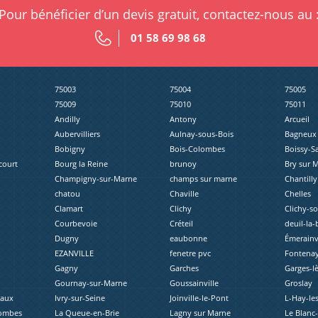
Pour bénéficier d’un devis gratuit, contactez-nous au 
01 58 69 98 68
75003
75004
75005
75009
75010
75011
Andilly
Antony
Arcueil
Aubervilliers
Aulnay-sous-Bois
Bagneux
Bobigny
Bois-Colombes
Boissy-S
court
Bourg la Reine
brunoy
Bry sur 
Champigny-sur-Marne
champs sur marne
Chantilly
chatou
Chaville
Chelles
Clamart
Clichy
Clichy-s
Courbevoie
Créteil
deuil-la-
Dugny
eaubonne
Émerainvi
EZANVILLE
fenetre pvc
Fontenay
Gagny
Garches
Garges-l
Gournay-sur-Marne
Goussainville
Groslay
eaux
Ivry-sur-Seine
Joinville-le-Pont
L-Hay-le
lombes
La Queue-en-Brie
Lagny sur Marne
Le Blanc