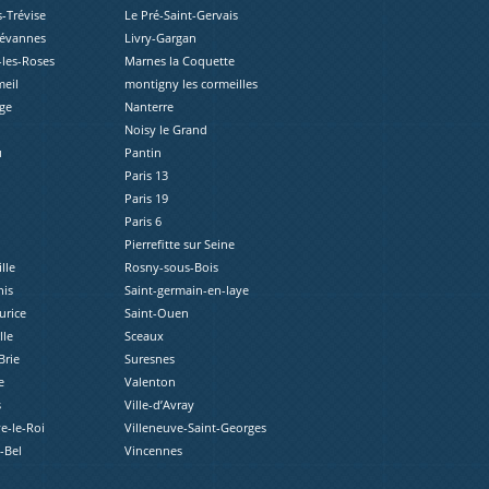
s-Trévise
Le Pré-Saint-Gervais
révannes
Livry-Gargan
les-Roses
Marnes la Coquette
eil
montigny les cormeilles
ge
Nanterre
Noisy le Grand
u
Pantin
Paris 13
Paris 19
Paris 6
Pierrefitte sur Seine
lle
Rosny-sous-Bois
nis
Saint-germain-en-laye
urice
Saint-Ouen
lle
Sceaux
Brie
Suresnes
e
Valenton
s
Ville-d’Avray
e-le-Roi
Villeneuve-Saint-Georges
e-Bel
Vincennes