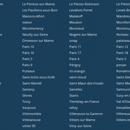
re
Le Perreux-sur-Marne
Le Plessis-Robinson
Le Plessi
Les Pavillons-sous-Bois
Levallois-Perret
Limeil-B
Maisons-Alfort
Malakoff
Mandres-
melun
Meudon
Montferm
Montmorency
Montreuil
Montrou
ne
Neuilly-sur-Seine
Nogent-sur-Marne
Noiseau
Ormesson sur Marne
orsay
palaisea
Paris 10
Paris 11
Paris 12
Paris 16
Paris 17
Paris 18
Paris 3
Paris 4
Paris 5
Paris 9
Périgny
persan
Puteaux
ris-orangis
Romainvi
Saint-brice-sous-forêt
saint-cloud
Saint-De
t
Saint-Mandé
Saint-Maur-des-Fossés
Saint-Ma
Santeny
Sarcelles
Sartrouvi
Sèvres
Stains
Sucy-en-
Torcy
Tremblay-en-France
Val d’Ois
Vaujours
vélizy
Versaille
Villemomble
Villeneuve-la-Garenne
Villeneuv
Villetaneuse
Villiers sur Marne
Villiers-l
vitrier 95
Vitry-sur-Seine