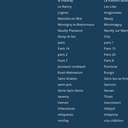
le chesnay
Le Kremlin-Bicêt
Le Raincy
Les Lilas
Lognes
longjumeau
Marolles-en-Brie
Massy
Montigny-le-Bretonneux
Montmagny
Neuilly Plaisance
Neuilly sur Mar
Noisy-le-Sec
Orly
paris
paris 1
Paris 14
Paris 15
paris 2
Paris 20
Paris 7
Paris 8
pontault combault
Pontoise
Rueil-Malmaison
Rungis
Saint-Gratien
Saint-leu-la-fore
saint-prix
Sannois
Seine Saint Denis
Sevran
taverny
Thiais
Vanves
Vaucresson
Villecresnes
Villejuif
villeparisis
Villepinte
viroflay
viry-châtillon