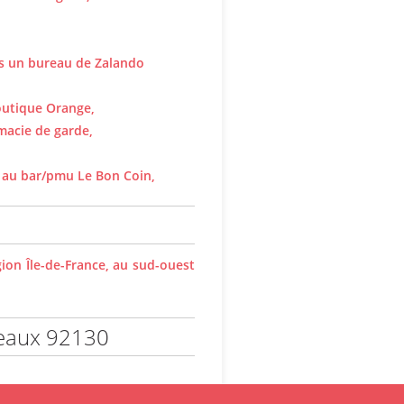
ns un bureau de Zalando
outique Orange,
macie de garde,
x au bar/pmu Le Bon Coin,
on Île-de-France, au sud-ouest
neaux 92130