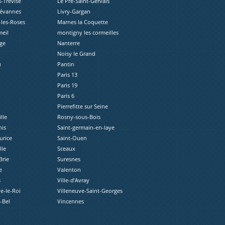
s-Trévise
Le Pré-Saint-Gervais
révannes
Livry-Gargan
les-Roses
Marnes la Coquette
eil
montigny les cormeilles
ge
Nanterre
Noisy le Grand
u
Pantin
Paris 13
Paris 19
Paris 6
Pierrefitte sur Seine
lle
Rosny-sous-Bois
nis
Saint-germain-en-laye
urice
Saint-Ouen
lle
Sceaux
Brie
Suresnes
e
Valenton
s
Ville-d’Avray
e-le-Roi
Villeneuve-Saint-Georges
e-Bel
Vincennes