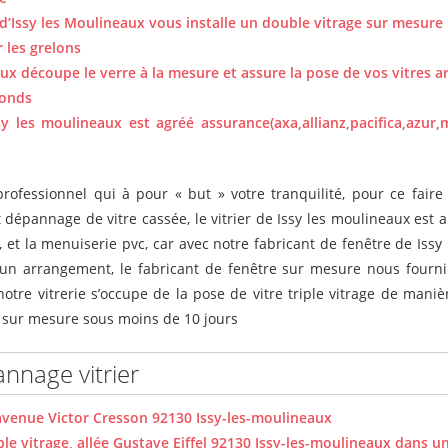
d’Issy les Moulineaux vous installe un double vitrage sur mesure
 les grelons
aux découpe le verre à la mesure et assure la pose de vos vitres 
fonds
sy les moulineaux est agréé assurance(axa,allianz,pacifica,azur
professionnel qui à pour « but » votre tranquilité, pour ce faire 
dépannage de vitre cassée, le vitrier de Issy les moulineaux est a
 et la menuiserie pvc, car avec notre fabricant de fenêtre de Issy 
 un arrangement, le fabricant de fenêtre sur mesure nous fourni 
otre vitrerie s’occupe de la pose de vitre triple vitrage de manièr
c sur mesure sous moins de 10 jours
nnage vitrier
avenue Victor Cresson 92130 Issy-les-moulineaux
e vitrage, allée Gustave Eiffel 92130 Issy-les-moulineaux dans u