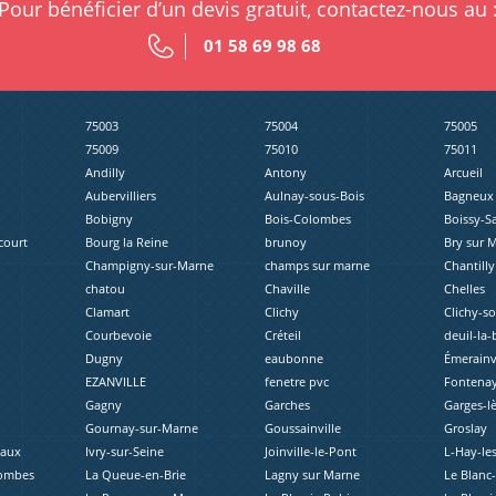
Pour bénéficier d’un devis gratuit, contactez-nous au 
01 58 69 98 68
75003
75004
75005
75009
75010
75011
Andilly
Antony
Arcueil
Aubervilliers
Aulnay-sous-Bois
Bagneux
Bobigny
Bois-Colombes
Boissy-S
court
Bourg la Reine
brunoy
Bry sur 
Champigny-sur-Marne
champs sur marne
Chantilly
chatou
Chaville
Chelles
Clamart
Clichy
Clichy-s
Courbevoie
Créteil
deuil-la-
Dugny
eaubonne
Émerainvi
EZANVILLE
fenetre pvc
Fontenay
Gagny
Garches
Garges-l
Gournay-sur-Marne
Goussainville
Groslay
eaux
Ivry-sur-Seine
Joinville-le-Pont
L-Hay-le
lombes
La Queue-en-Brie
Lagny sur Marne
Le Blanc