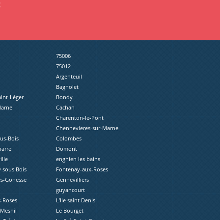
:
75006
75012
Argenteuil
Bagnolet
aint-Léger
Bondy
Marne
Cachan
Charenton-le-Pont
Chennevieres-sur-Marne
ous-Bois
Colombes
barre
Domont
lle
enghien les bains
 sous Bois
Fontenay-aux-Roses
ès-Gonesse
Gennevilliers
guyancourt
s-Roses
L’Ile saint Denis
-Mesnil
Le Bourget