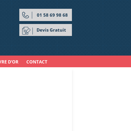
01 58 69 98 68
Devis Gratuit
VRE D’OR
CONTACT