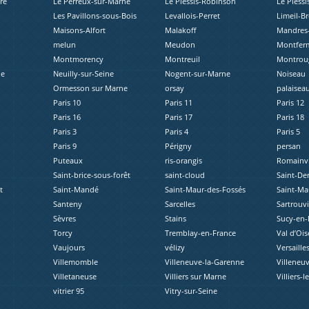
re
Le Perreux-sur-Marne
Le Plessis-Robinson
Le Plessi
Les Pavillons-sous-Bois
Levallois-Perret
Limeil-B
Maisons-Alfort
Malakoff
Mandres-
melun
Meudon
Montferm
Montmorency
Montreuil
Montrou
ne
Neuilly-sur-Seine
Nogent-sur-Marne
Noiseau
Ormesson sur Marne
orsay
palaisea
Paris 10
Paris 11
Paris 12
Paris 16
Paris 17
Paris 18
Paris 3
Paris 4
Paris 5
Paris 9
Périgny
persan
Puteaux
ris-orangis
Romainvi
Saint-brice-sous-forêt
saint-cloud
Saint-De
t
Saint-Mandé
Saint-Maur-des-Fossés
Saint-Ma
Santeny
Sarcelles
Sartrouvi
Sèvres
Stains
Sucy-en-
Torcy
Tremblay-en-France
Val d’Ois
Vaujours
vélizy
Versaille
Villemomble
Villeneuve-la-Garenne
Villeneuv
Villetaneuse
Villiers sur Marne
Villiers-l
vitrier 95
Vitry-sur-Seine