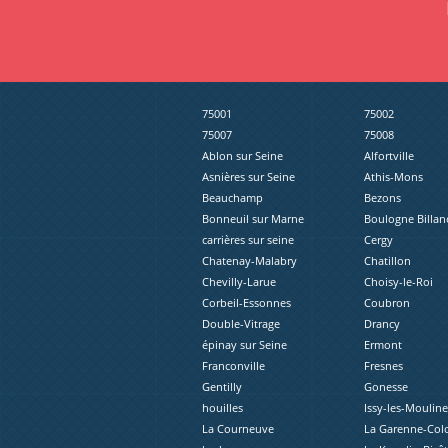
75001
75002
75007
75008
Ablon sur Seine
Alfortville
Asnières sur Seine
Athis-Mons
Beauchamp
Bezons
Bonneuil sur Marne
Boulogne Billan
carrières sur seine
Cergy
Chatenay-Malabry
Chatillon
Chevilly-Larue
Choisy-le-Roi
Corbeil-Essonnes
Coubron
Double-Vitrage
Drancy
épinay sur Seine
Ermont
Franconville
Fresnes
Gentilly
Gonesse
houilles
Issy-les-Moulin
La Courneuve
La Garenne-Co