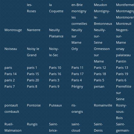
les-
la
en-Brie
Meudon
Montfermei
Roses
Coquette
montigny
Montigny-
Montmagn
les
le-
Montmore
cormeilles
Bretonneux
Montreuil
Montrouge
Nanterre
Neuilly
Neuilly
Neuilly-
Nogent-
Plaisance
sur
sur-
sur-
Marne
Seine
Marne
Noiseau
Noisy le
Noisy-
Orly
Ormesson
orsay
Grand
le-Sec
sur
palaiseau
Marne
Pantin
paris
paris 1
Paris 10
Paris 11
Paris 12
Paris 13
Paris 14
Paris 15
Paris 16
Paris 17
Paris 18
Paris 19
paris 2
Paris 20
Paris 3
Paris 4
Paris 5
Paris 6
Paris 7
Paris 8
Paris 9
Périgny
persan
Pierrefitte
sur
Seine
pontault
Pontoise
Puteaux
ris-
Romainville
Rosny-
combault
orangis
sous-
Bois
Rueil-
Rungis
Saint-
saint-
Saint-
Saint-
Malmaison
brice-
cloud
Denis
germain-