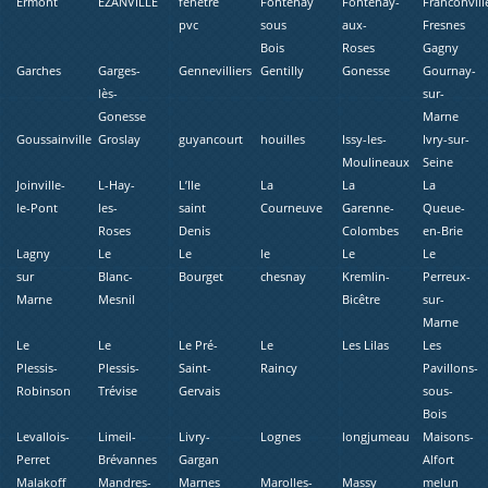
Ermont
EZANVILLE
fenetre
Fontenay
Fontenay-
Franconvill
pvc
sous
aux-
Fresnes
Bois
Roses
Gagny
Garches
Garges-
Gennevilliers
Gentilly
Gonesse
Gournay-
lès-
sur-
Gonesse
Marne
Goussainville
Groslay
guyancourt
houilles
Issy-les-
Ivry-sur-
Moulineaux
Seine
Joinville-
L-Hay-
L’Ile
La
La
La
le-Pont
les-
saint
Courneuve
Garenne-
Queue-
Roses
Denis
Colombes
en-Brie
Lagny
Le
Le
le
Le
Le
sur
Blanc-
Bourget
chesnay
Kremlin-
Perreux-
Marne
Mesnil
Bicêtre
sur-
Marne
Le
Le
Le Pré-
Le
Les Lilas
Les
Plessis-
Plessis-
Saint-
Raincy
Pavillons-
Robinson
Trévise
Gervais
sous-
Bois
Levallois-
Limeil-
Livry-
Lognes
longjumeau
Maisons-
Perret
Brévannes
Gargan
Alfort
Malakoff
Mandres-
Marnes
Marolles-
Massy
melun