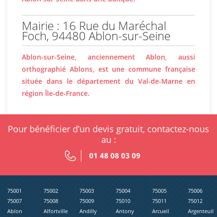
Mairie : 16 Rue du Maréchal
Foch, 94480 Ablon-sur-Seine
Ablon-sur-Seine, anciennement Ablon, aussi
orthographié Ablons, est une commune française
située dans le département du Val-de-Marne en
région Île-de-France.
Pour bénéficier d’un devis gratuit, contactez-nous
au :
01 48 08 03 09
75001
75002
75003
75004
75005
75006
75007
75008
75009
75010
75011
75012
Ablon
Alfortville
Andilly
Antony
Arcueil
Argenteuil