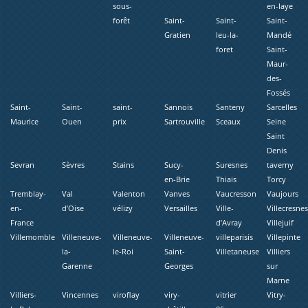
sous-
en-laye
forêt
Saint-
Saint-
Saint-
Gratien
leu-la-
Mandé
foret
Saint-
Maur-
des-
Fossés
Saint-
Saint-
saint-
Sannois
Santeny
Sarcelles
Maurice
Ouen
prix
Sartrouville
Sceaux
Seine
Saint
Denis
Sevran
Sèvres
Stains
Sucy-
Suresnes
taverny
en-Brie
Thiais
Torcy
Tremblay-
Val
Valenton
Vanves
Vaucresson
Vaujours
en-
d’Oise
vélizy
Versailles
Ville-
Villecresne
France
d’Avray
Villejuif
Villemomble
Villeneuve-
Villeneuve-
Villeneuve-
villeparisis
Villepinte
la-
le-Roi
Saint-
Villetaneuse
Villiers
Garenne
Georges
sur
Marne
Villiers-
Vincennes
viroflay
viry-
vitrier
Vitry-