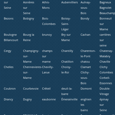
sur
Asnières
Athis-
Aubervilliers
Aulnay-
Bagneux
Seine
sur
Mons
sous-
Bagnolet
Seine
Bois
Beaucham
Bezons
Bobigny
Bois-
Boissy-
Bondy
Bonneuil
Colombes
Saint-
sur
Léger
Marne
Boulogne
Bourg la
brunoy
Bry sur
Cachan
carrières
Billancourt
Reine
Marne
sur
seine
Cergy
Champigny-
champs
Chantilly
Charenton-
Chatenay-
sur-
sur
le-Pont
Malabry
Marne
marne
Chatillon
chatou
Chaville
Chelles
Chennevieres-
Chevilly-
Choisy-
Clamart
Clichy
sur-
Larue
le-Roi
Clichy-
Colombes
Marne
sous-
Corbeil-
Bois
Essonnes
Coubron
Courbevoie
Créteil
deuil-la-
Domont
Double-
barre
Vitrage
Drancy
Dugny
eaubonne
Émerainville
enghien
épinay
les
sur
bains
Seine