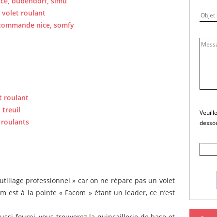
ice, bubendorf, simu
 volet roulant
écommande nice, somfy
t roulant
 treuil
Veuill
 roulants
desso
utillage professionnel » car on ne répare pas un volet
om est à la pointe « Facom » étant un leader, ce n’est
ssi fourni, vous trouverez la quincaillerie de base et