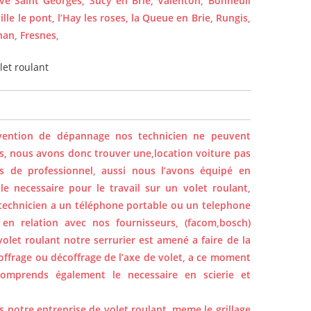
euve Saint Georges, Sucy en Brie, Valenton, Bonneuil
ille le pont, l’Hay les roses, la Queue en Brie, Rungis,
han, Fresnes,
let roulant
vention de dépannage nos technicien ne peuvent
is, nous avons donc trouver une,location voiture pas
s de professionnel, aussi nous l’avons équipé en
 le necessaire pour le travail sur un volet roulant,
le technicien a un téléphone portable ou un telephone
 en relation avec nos fournisseurs, (facom,bosch)
olet roulant notre serrurier est amené a faire de la
coffrage ou décoffrage de l’axe de volet, a ce moment
comprends également le necessaire en scierie et
ns notre entreprise de volet roulant, meme le grillage