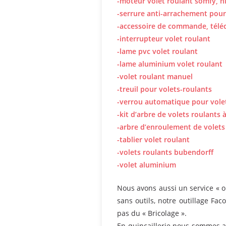
-moteur volet roulant somfy, n
-serrure anti-arrachement pour
-accessoire de commande, tél
-interrupteur volet roulant
-lame pvc volet roulant
-lame aluminium volet roulant
-volet roulant manuel
-treuil pour volets-roulants
-verrou automatique pour vole
-kit d’arbre de volets roulants à
-arbre d’enroulement de volets
-tablier volet roulant
-volets roulants bubendorff
-volet aluminium
Nous avons aussi un service « o
sans outils, notre outillage Fac
pas du « Bricolage ».
En quincaillerie nous sommes au