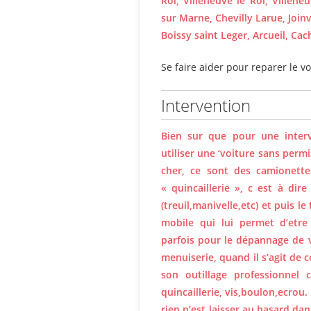
Roi, Villeneuve le Roi, Villen
sur Marne, Chevilly Larue, Joinv
Boissy saint Leger, Arcueil, Cac
Se faire aider pour reparer le vo
Intervention
Bien sur que pour une inter
utiliser une ‘voiture sans perm
cher, ce sont des camionette
« quincaillerie », c est à dire
(treuil,manivelle,etc) et puis 
mobile qui lui permet d’etre
parfois pour le dépannage de v
menuiserie, quand il s’agit de 
son outillage professionnel 
quincaillerie, vis,boulon,ecrou.
rien n’est laisser au hasard da