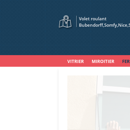
Volet roulant
Bubendorff,Somfy,Nice,
VITRIER
MIROITIER
FE