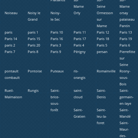
Marne
Seine
Marne
Noiseau
Noisy le
Noisy-
Orly
Ormesson
orsay
Grand
le-Sec
sur
palaiseau
Marne
Pantin
paris
paris 1
Paris 10
Paris 11
Paris 12
Paris 13
Paris 14
Paris 15
Paris 16
Paris 17
Paris 18
Paris 19
paris 2
Paris 20
Paris 3
Paris 4
Paris 5
Paris 6
Paris 7
Paris 8
Paris 9
Périgny
persan
Pierrefitte
sur
Seine
pontault
Pontoise
Puteaux
ris-
Romainville
Rosny-
combault
orangis
sous-
Bois
Rueil-
Rungis
Saint-
saint-
Saint-
Saint-
Malmaison
brice-
cloud
Denis
germain-
sous-
en-laye
forêt
Saint-
Saint-
Saint-
Gratien
leu-la-
Mandé
foret
Saint-
Maur-
des-