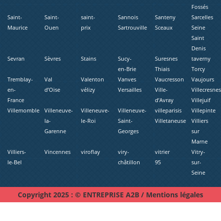
Fossés
Saint-
Saint-
saint-
Sannois
Santeny
Sarcelles
Maurice
Ouen
prix
Sartrouville
Sceaux
Seine
Saint
Denis
Sevran
Sèvres
Stains
Sucy-
Suresnes
taverny
en-Brie
Thiais
Torcy
Tremblay-
Val
Valenton
Vanves
Vaucresson
Vaujours
en-
d’Oise
vélizy
Versailles
Ville-
Villecresne
France
d’Avray
Villejuif
Villemomble
Villeneuve-
Villeneuve-
Villeneuve-
villeparisis
Villepinte
la-
le-Roi
Saint-
Villetaneuse
Villiers
Garenne
Georges
sur
Marne
Villiers-
Vincennes
viroflay
viry-
vitrier
Vitry-
le-Bel
châtillon
95
sur-
Seine
Copyright 2025 : © ENTREPRISE A2B /
Mentions légales