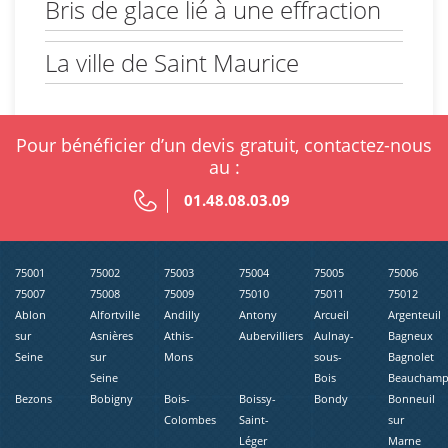
Bris de glace lié à une effraction
La ville de Saint Maurice
Pour bénéficier d’un devis gratuit, contactez-nous
au :
01.48.08.03.09
75001
75002
75003
75004
75005
75006
75007
75008
75009
75010
75011
75012
Ablon
Alfortville
Andilly
Antony
Arcueil
Argenteuil
sur
Asnières
Athis-
Aubervilliers
Aulnay-
Bagneux
Seine
sur
Mons
sous-
Bagnolet
Seine
Bois
Beaucham
Bezons
Bobigny
Bois-
Boissy-
Bondy
Bonneuil
Colombes
Saint-
sur
Léger
Marne