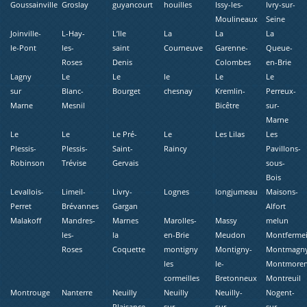
Goussainville
Groslay
guyancourt
houilles
Issy-les-
Ivry-sur-
Moulineaux
Seine
Joinville-
L-Hay-
L’Ile
La
La
La
le-Pont
les-
saint
Courneuve
Garenne-
Queue-
Roses
Denis
Colombes
en-Brie
Lagny
Le
Le
le
Le
Le
sur
Blanc-
Bourget
chesnay
Kremlin-
Perreux-
Marne
Mesnil
Bicêtre
sur-
Marne
Le
Le
Le Pré-
Le
Les Lilas
Les
Plessis-
Plessis-
Saint-
Raincy
Pavillons-
Robinson
Trévise
Gervais
sous-
Bois
Levallois-
Limeil-
Livry-
Lognes
longjumeau
Maisons-
Perret
Brévannes
Gargan
Alfort
Malakoff
Mandres-
Marnes
Marolles-
Massy
melun
les-
la
en-Brie
Meudon
Montfermei
Roses
Coquette
montigny
Montigny-
Montmagn
les
le-
Montmore
cormeilles
Bretonneux
Montreuil
Montrouge
Nanterre
Neuilly
Neuilly
Neuilly-
Nogent-
Plaisance
sur
sur-
sur-