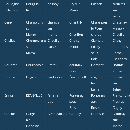
Boulogne
Bourg la
brunoy
Bry sur
Cachan
carrières
Billancourt
Reine
Marne
sur
seine
Cergy
Champigny-
champs
Chantilly
Charenton-
Chatenay-
sur-
sur
le-Pont
Malabry
Marne
marne
Chatillon
chatou
Chaville
Chelles
Chennevieres-
Chevilly-
Choisy-
Clamart
Clichy
sur-
Larue
le-Roi
Clichy-
Colombes
Marne
sous-
Corbeil-
Bois
Essonnes
Coubron
Courbevoie
Créteil
deuil-la-
Domont
Double-
barre
Vitrage
Drancy
Dugny
eaubonne
Émerainville
enghien
épinay
les
sur
bains
Seine
Ermont
EZANVILLE
fenetre
Fontenay
Fontenay-
Franconvill
pvc
sous
aux-
Fresnes
Bois
Roses
Gagny
Garches
Garges-
Gennevilliers
Gentilly
Gonesse
Gournay-
lès-
sur-
Gonesse
Marne