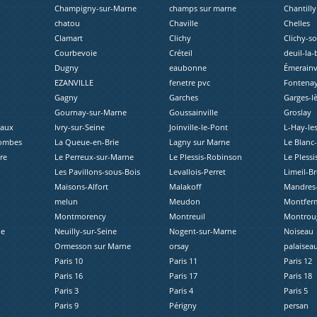
Champigny-sur-Marne
champs sur marne
Chantilly
chatou
Chaville
Chelles
Clamart
Clichy
Clichy-s
Courbevoie
Créteil
deuil-la-
Dugny
eaubonne
Émerainvi
EZANVILLE
fenetre pvc
Fontenay
Gagny
Garches
Garges-l
Gournay-sur-Marne
Goussainville
Groslay
eaux
Ivry-sur-Seine
Joinville-le-Pont
L-Hay-le
lombes
La Queue-en-Brie
Lagny sur Marne
Le Blanc
re
Le Perreux-sur-Marne
Le Plessis-Robinson
Le Plessi
Les Pavillons-sous-Bois
Levallois-Perret
Limeil-B
Maisons-Alfort
Malakoff
Mandres-
melun
Meudon
Montferm
Montmorency
Montreuil
Montrou
ne
Neuilly-sur-Seine
Nogent-sur-Marne
Noiseau
Ormesson sur Marne
orsay
palaisea
Paris 10
Paris 11
Paris 12
Paris 16
Paris 17
Paris 18
Paris 3
Paris 4
Paris 5
Paris 9
Périgny
persan