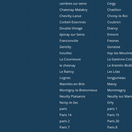
carrières sur seine
Cergy
Chatenay-Malabry
Chatillon
Chevilly-Larue
Choisy-le-Roi
Corbeil-Essonnes
Coubron
Double-Vitrage
Drancy
épinay sur Seine
Ermont
Franconville
Fresnes
Gentilly
Gonesse
houilles
Issy-les-Moulin
La Courneuve
La Garenne-Co
le chesnay
Le Kremlin-Bicêt
Le Raincy
Les Lilas
Lognes
longjumeau
Marolles-en-Brie
Massy
Montigny-le-Bretonneux
Montmagny
Neuilly Plaisance
Neuilly sur Mar
Noisy-le-Sec
Orly
paris
paris 1
Paris 14
Paris 15
paris 2
Paris 20
Paris 7
Paris 8