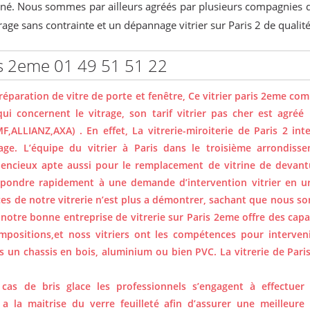
oigné. Nous sommes par ailleurs agréés par plusieurs compagnies 
trage sans contrainte et un dépannage vitrier sur Paris 2 de qualité
aris 2eme 01 49 51 51 22
n réparation de vitre de porte et fenêtre, Ce vitrier paris 2eme com
qui concernent le vitrage, son tarif vitrier pas cher est agréé
ALLIANZ,AXA) . En effet, La vitrerie-miroiterie de Paris 2 int
ge. L’équipe du vitrier à Paris dans le troisième arrondiss
iencieux apte aussi pour le remplacement de vitrine de devant
épondre rapidement à une demande d’intervention vitrier en ur
ces de notre vitrerie n’est plus a démontrer, sachant que nous so
notre bonne entreprise de vitrerie sur Paris 2eme offre des capaci
mpositions,et noss vitriers ont les compétences pour interveni
ns un chassis en bois, aluminium ou bien PVC. La vitrerie de Paris
cas de bris glace les professionnels s’engagent à effectuer u
 a la maitrise du verre feuilleté afin d’assurer une meilleure