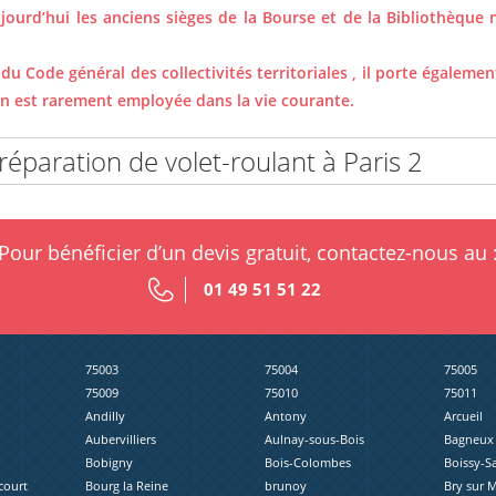
jourd’hui les anciens sièges de la Bourse et de la Bibliothèque 
 du Code général des collectivités territoriales , il porte égalem
on est rarement employée dans la vie courante.
éparation de volet-roulant à Paris 2
Pour bénéficier d’un devis gratuit, contactez-nous au 
01 49 51 51 22
75003
75004
75005
75009
75010
75011
Andilly
Antony
Arcueil
Aubervilliers
Aulnay-sous-Bois
Bagneux
Bobigny
Bois-Colombes
Boissy-S
court
Bourg la Reine
brunoy
Bry sur 