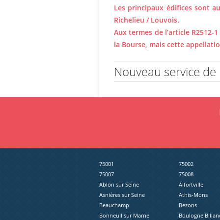
Les principaux édifices sont au
Richelieu / Louvois.
Aux termes de l’article R2512-1
la Bourse, mais cette appellati
Nouveau service de r
75001
75002
75007
75008
Ablon sur Seine
Alfortville
Asnières sur Seine
Athis-Mons
Beauchamp
Bezons
Bonneuil sur Marne
Boulogne Billan