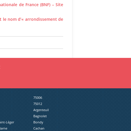
nationale de France (BNF) – Site
ent le nom d’« arrondissement de
:
75006
75012
Argenteuil
Bagnolet
aint-Léger
Bondy
Marne
Cachan