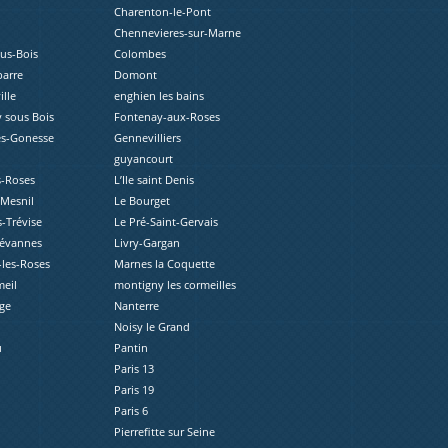
Charenton-le-Pont
Chennevieres-sur-Marne
ous-Bois
Colombes
barre
Domont
lle
enghien les bains
 sous Bois
Fontenay-aux-Roses
ès-Gonesse
Gennevilliers
guyancourt
s-Roses
L’Ile saint Denis
-Mesnil
Le Bourget
s-Trévise
Le Pré-Saint-Gervais
révannes
Livry-Gargan
les-Roses
Marnes la Coquette
eil
montigny les cormeilles
ge
Nanterre
Noisy le Grand
u
Pantin
Paris 13
Paris 19
Paris 6
Pierrefitte sur Seine