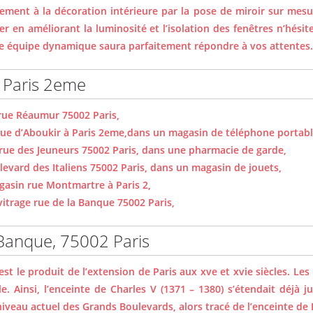
lement à la décoration intérieure par la pose de miroir sur mesu
r en améliorant la luminosité et l’isolation des fenêtres n’hésite
e équipe dynamique saura parfaitement répondre à vos attentes.
à Paris 2eme
rue Réaumur 75002 Paris,
ue d’Aboukir à Paris 2eme,dans un magasin de téléphone portabl
 rue des Jeuneurs 75002 Paris, dans une pharmacie de garde,
ulevard des Italiens 75002 Paris, dans un magasin de jouets,
asin rue Montmartre à Paris 2,
itrage rue de la Banque 75002 Paris,
 Banque, 75002 Paris
st le produit de l’extension de Paris aux xve et xvie siècles. Le
. Ainsi, l’enceinte de Charles V (1371 – 1380) s’étendait déjà j
u niveau actuel des Grands Boulevards, alors tracé de l’enceinte de L