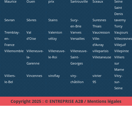
Maurice
Ouen
prix
Sartrouville
Sceaux
Seine
Saint
Denis
Sevran
Sèvres
Stains
Sucy-
Suresnes
taverny
en-Brie
Thiais
Torcy
Tremblay-
Val
Valenton
Vanves
Vaucresson
Vaujours
en-
d’Oise
vélizy
Versailles
Ville-
Villecresne
France
d’Avray
Villejuif
Villemomble
Villeneuve-
Villeneuve-
Villeneuve-
villeparisis
Villepinte
la-
le-Roi
Saint-
Villetaneuse
Villiers
Garenne
Georges
sur
Marne
Villiers-
Vincennes
viroflay
viry-
vitrier
Vitry-
le-Bel
châtillon
95
sur-
Seine
Copyright 2025 : © ENTREPRISE A2B /
Mentions légales