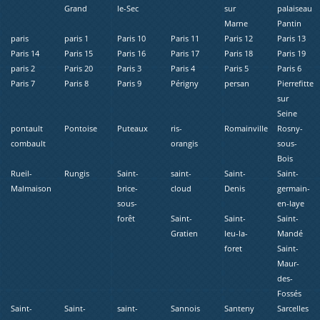
Grand
le-Sec
sur
palaiseau
Marne
Pantin
paris
paris 1
Paris 10
Paris 11
Paris 12
Paris 13
Paris 14
Paris 15
Paris 16
Paris 17
Paris 18
Paris 19
paris 2
Paris 20
Paris 3
Paris 4
Paris 5
Paris 6
Paris 7
Paris 8
Paris 9
Périgny
persan
Pierrefitte
sur
Seine
pontault
Pontoise
Puteaux
ris-
Romainville
Rosny-
combault
orangis
sous-
Bois
Rueil-
Rungis
Saint-
saint-
Saint-
Saint-
Malmaison
brice-
cloud
Denis
germain-
sous-
en-laye
forêt
Saint-
Saint-
Saint-
Gratien
leu-la-
Mandé
foret
Saint-
Maur-
des-
Fossés
Saint-
Saint-
saint-
Sannois
Santeny
Sarcelles