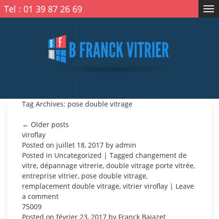
Tel :
01 39 87 26 69
Tog
nav
Tag Archives: pose double vitrage
← Older posts
viroflay
Posted on
juillet 18, 2017
by
admin
Posted in
Uncategorized
| Tagged
changement de
vitre
,
dépannage vitrerie
,
double vitrage porte vitrée
,
entreprise vitrier
,
pose double vitrage
,
remplacement double vitrage
,
vitrier viroflay
|
Leave
a comment
75009
Posted on
février 23, 2017
by
Franck Bajazet