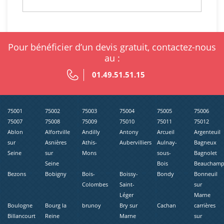
Pour bénéficier d’un devis gratuit, contactez-nous
au :
01.49.51.51.15
75001
75002
75003
75004
75005
75006
75007
75008
75009
75010
75011
75012
Ablon
Alfortville
Andilly
Antony
Arcueil
Argenteuil
sur
Asnières
Athis-
Aubervilliers
Aulnay-
Bagneux
Seine
sur
Mons
sous-
Bagnolet
Seine
Bois
Beaucham
Bezons
Bobigny
Bois-
Boissy-
Bondy
Bonneuil
Colombes
Saint-
sur
Léger
Marne
Boulogne
Bourg la
brunoy
Bry sur
Cachan
carrières
Billancourt
Reine
Marne
sur