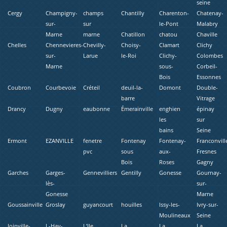
seine
Cergy
Champigny-
champs
Chantilly
Charenton-
Chatenay-
sur-
sur
le-Pont
Malabry
Marne
marne
Chatillon
chatou
Chaville
Chelles
Chennevieres-
Chevilly-
Choisy-
Clamart
Clichy
sur-
Larue
le-Roi
Clichy-
Colombes
Marne
sous-
Corbeil-
Bois
Essonnes
Coubron
Courbevoie
Créteil
deuil-la-
Domont
Double-
barre
Vitrage
Drancy
Dugny
eaubonne
Émerainville
enghien
épinay
les
sur
bains
Seine
Ermont
EZANVILLE
fenetre
Fontenay
Fontenay-
Franconvill
pvc
sous
aux-
Fresnes
Bois
Roses
Gagny
Garches
Garges-
Gennevilliers
Gentilly
Gonesse
Gournay-
lès-
sur-
Gonesse
Marne
Goussainville
Groslay
guyancourt
houilles
Issy-les-
Ivry-sur-
Moulineaux
Seine
Joinville-
L-Hay-
L’Ile
La
La
La