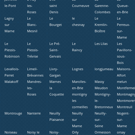
le-Pont
les-
saint
Courneuve
Garenne-
Queue-
Roses
Denis
Colombes
en-Brie
Lagny
Le
Le
le
Le
Le
sur
Blanc-
Bourget
chesnay
Kremlin-
Perreux-
Marne
Mesnil
Bicêtre
sur-
Marne
Le
Le
Le Pré-
Le
Les Lilas
Les
Plessis-
Plessis-
Saint-
Raincy
Pavillons-
Robinson
Trévise
Gervais
sous-
Bois
Levallois-
Limeil-
Livry-
Lognes
longjumeau
Maisons-
Perret
Brévannes
Gargan
Alfort
Malakoff
Mandres-
Marnes
Marolles-
Massy
melun
les-
la
en-Brie
Meudon
Montfermei
Roses
Coquette
montigny
Montigny-
Montmagn
les
le-
Montmore
cormeilles
Bretonneux
Montreuil
Montrouge
Nanterre
Neuilly
Neuilly
Neuilly-
Nogent-
Plaisance
sur
sur-
sur-
Marne
Seine
Marne
Noiseau
Noisy le
Noisy-
Orly
Ormesson
orsay