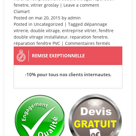
fenetre
,
vitrier groslay
|
Leave a comment
Clamart
Posted on
mai 20, 2015
by
admin
Posted in
Uncategorized
| Tagged
dépannage
vitrerie
,
double vitrage
,
entreprise vitrier
,
fenêtre
double vitrage installateur
,
reparation fenetre
,
sur
réparation fenêtre PVC
|
Commentaires fermés
Clamart
REMISE EXEPTIONNELLE
-10% pour tous nos clients internautes.