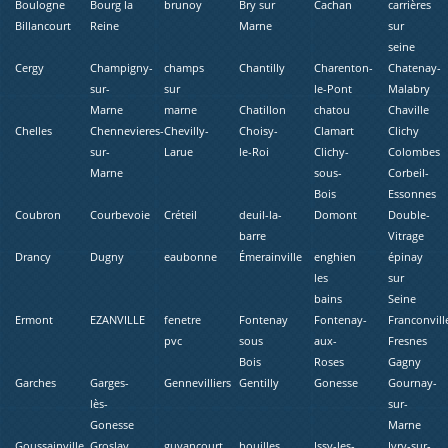
Boulogne
Bourg la
brunoy
Bry sur
Cachan
carrières
Billancourt
Reine
Marne
sur
seine
Cergy
Champigny-
champs
Chantilly
Charenton-
Chatenay-
sur-
sur
le-Pont
Malabry
Marne
marne
Chatillon
chatou
Chaville
Chelles
Chennevieres-
Chevilly-
Choisy-
Clamart
Clichy
sur-
Larue
le-Roi
Clichy-
Colombes
Marne
sous-
Corbeil-
Bois
Essonnes
Coubron
Courbevoie
Créteil
deuil-la-
Domont
Double-
barre
Vitrage
Drancy
Dugny
eaubonne
Émerainville
enghien
épinay
les
sur
bains
Seine
Ermont
EZANVILLE
fenetre
Fontenay
Fontenay-
Franconvill
pvc
sous
aux-
Fresnes
Bois
Roses
Gagny
Garches
Garges-
Gennevilliers
Gentilly
Gonesse
Gournay-
lès-
sur-
Gonesse
Marne
Goussainville
Groslay
guyancourt
houilles
Issy-les-
Ivry-sur-