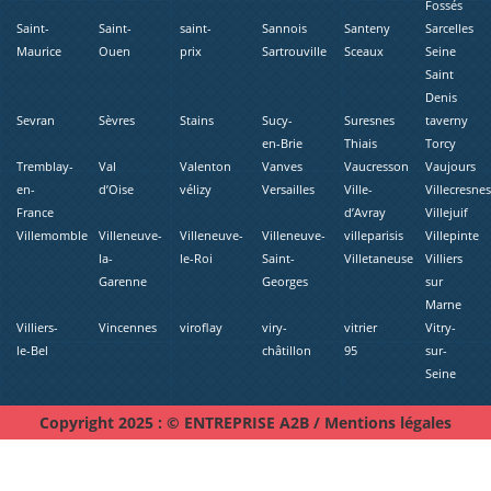
Fossés
Saint-
Saint-
saint-
Sannois
Santeny
Sarcelles
Maurice
Ouen
prix
Sartrouville
Sceaux
Seine
Saint
Denis
Sevran
Sèvres
Stains
Sucy-
Suresnes
taverny
en-Brie
Thiais
Torcy
Tremblay-
Val
Valenton
Vanves
Vaucresson
Vaujours
en-
d’Oise
vélizy
Versailles
Ville-
Villecresne
France
d’Avray
Villejuif
Villemomble
Villeneuve-
Villeneuve-
Villeneuve-
villeparisis
Villepinte
la-
le-Roi
Saint-
Villetaneuse
Villiers
Garenne
Georges
sur
Marne
Villiers-
Vincennes
viroflay
viry-
vitrier
Vitry-
le-Bel
châtillon
95
sur-
Seine
Copyright 2025 : © ENTREPRISE A2B /
Mentions légales