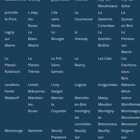
Moulineaux
Seine
Joinville-
L-Hay-
L’Ile
La
La
La
le-Pont
les-
saint
Courneuve
Garenne-
Queue-
Roses
Denis
Colombes
en-Brie
Lagny
Le
Le
le
Le
Le
sur
Blanc-
Bourget
chesnay
Kremlin-
Perreux-
Marne
Mesnil
Bicêtre
sur-
Marne
Le
Le
Le Pré-
Le
Les Lilas
Les
Plessis-
Plessis-
Saint-
Raincy
Pavillons-
Robinson
Trévise
Gervais
sous-
Bois
Levallois-
Limeil-
Livry-
Lognes
longjumeau
Maisons-
Perret
Brévannes
Gargan
Alfort
Malakoff
Mandres-
Marnes
Marolles-
Massy
melun
les-
la
en-Brie
Meudon
Montfermei
Roses
Coquette
montigny
Montigny-
Montmagn
les
le-
Montmore
cormeilles
Bretonneux
Montreuil
Montrouge
Nanterre
Neuilly
Neuilly
Neuilly-
Nogent-
Plaisance
sur
sur-
sur-