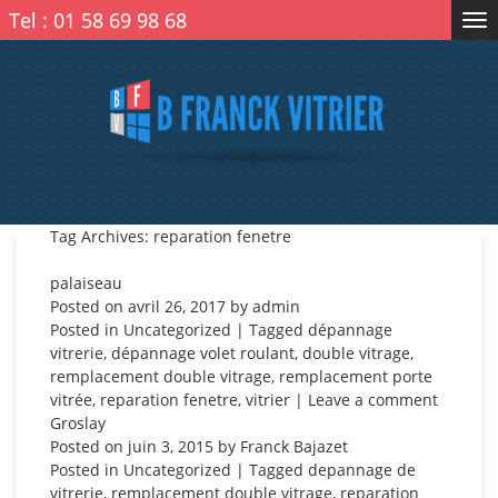
Tel :
01 58 69 98 68
Tog
nav
Tag Archives: reparation fenetre
palaiseau
Posted on
avril 26, 2017
by
admin
Posted in
Uncategorized
| Tagged
dépannage
vitrerie
,
dépannage volet roulant
,
double vitrage
,
remplacement double vitrage
,
remplacement porte
vitrée
,
reparation fenetre
,
vitrier
|
Leave a comment
Groslay
Posted on
juin 3, 2015
by
Franck Bajazet
Posted in
Uncategorized
| Tagged
depannage de
vitrerie
,
remplacement double vitrage
,
reparation