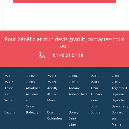
Pour bénéficier d’un devis gratuit, contactez-nous
au :
01 49 51 51 18
75001
75002
75003
75004
75005
75006
75007
75008
75009
75010
75011
75012
Ablon
Alfortville
Andilly
Antony
Arcueil
Argenteuil
sur
Asnières
Athis-
Aubervilliers
Aulnay-
Bagneux
Seine
sur
Mons
sous-
Bagnolet
Seine
Bois
Beaucham
Bezons
Bobigny
Bois-
Boissy-
Bondy
Bonneuil
Colombes
Saint-
sur
Léger
Marne