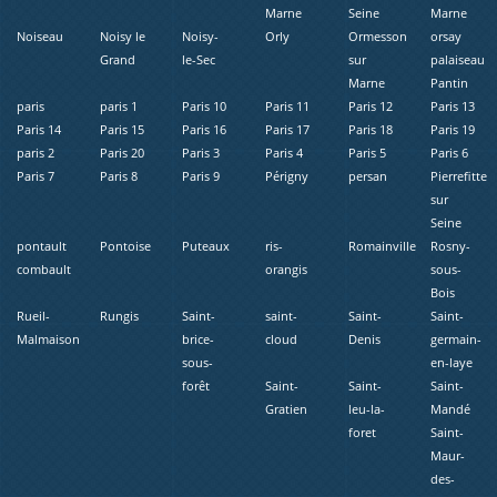
Marne
Seine
Marne
Noiseau
Noisy le
Noisy-
Orly
Ormesson
orsay
Grand
le-Sec
sur
palaiseau
Marne
Pantin
paris
paris 1
Paris 10
Paris 11
Paris 12
Paris 13
Paris 14
Paris 15
Paris 16
Paris 17
Paris 18
Paris 19
paris 2
Paris 20
Paris 3
Paris 4
Paris 5
Paris 6
Paris 7
Paris 8
Paris 9
Périgny
persan
Pierrefitte
sur
Seine
pontault
Pontoise
Puteaux
ris-
Romainville
Rosny-
combault
orangis
sous-
Bois
Rueil-
Rungis
Saint-
saint-
Saint-
Saint-
Malmaison
brice-
cloud
Denis
germain-
sous-
en-laye
forêt
Saint-
Saint-
Saint-
Gratien
leu-la-
Mandé
foret
Saint-
Maur-
des-