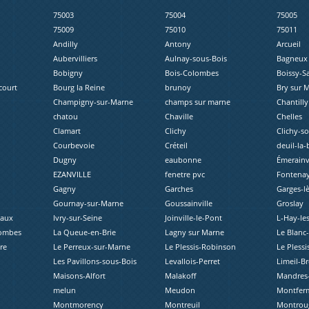
75003
75004
75005
75009
75010
75011
Andilly
Antony
Arcueil
Aubervilliers
Aulnay-sous-Bois
Bagneux
Bobigny
Bois-Colombes
Boissy-S
court
Bourg la Reine
brunoy
Bry sur 
Champigny-sur-Marne
champs sur marne
Chantilly
chatou
Chaville
Chelles
Clamart
Clichy
Clichy-s
Courbevoie
Créteil
deuil-la-
Dugny
eaubonne
Émerainvi
EZANVILLE
fenetre pvc
Fontenay
Gagny
Garches
Garges-l
Gournay-sur-Marne
Goussainville
Groslay
eaux
Ivry-sur-Seine
Joinville-le-Pont
L-Hay-le
lombes
La Queue-en-Brie
Lagny sur Marne
Le Blanc
re
Le Perreux-sur-Marne
Le Plessis-Robinson
Le Plessi
Les Pavillons-sous-Bois
Levallois-Perret
Limeil-B
Maisons-Alfort
Malakoff
Mandres-
melun
Meudon
Montferm
Montmorency
Montreuil
Montrou