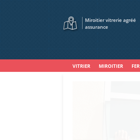
Miroitier vitrerie agréé
assurance
VITRIER
MIROITIER
FE