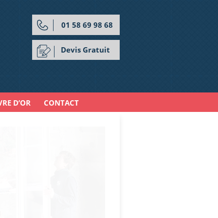
01 58 69 98 68
Devis Gratuit
VRE D’OR
CONTACT