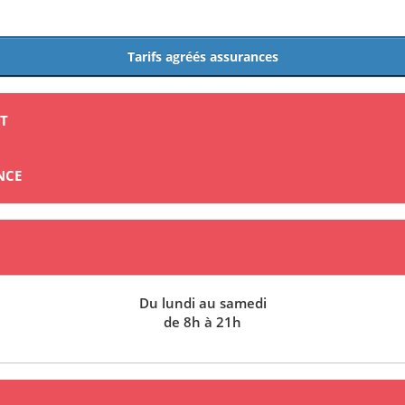
Tarifs agréés assurances
NT
NCE
Du lundi au samedi
de 8h à 21h