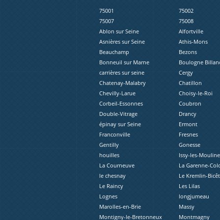
75001
75002
75007
75008
Ablon sur Seine
Alfortville
Asnières sur Seine
Athis-Mons
Beauchamp
Bezons
Bonneuil sur Marne
Boulogne Billan
carrières sur seine
Cergy
Chatenay-Malabry
Chatillon
Chevilly-Larue
Choisy-le-Roi
Corbeil-Essonnes
Coubron
Double-Vitrage
Drancy
épinay sur Seine
Ermont
Franconville
Fresnes
Gentilly
Gonesse
houilles
Issy-les-Moulin
La Courneuve
La Garenne-Co
le chesnay
Le Kremlin-Bicêt
Le Raincy
Les Lilas
Lognes
longjumeau
Marolles-en-Brie
Massy
Montigny-le-Bretonneux
Montmagny