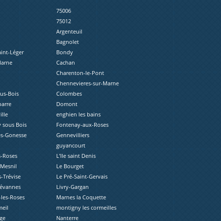
75006
75012
Argenteuil
Bagnolet
aint-Léger
Bondy
Marne
Cachan
Charenton-le-Pont
Chennevieres-sur-Marne
ous-Bois
Colombes
barre
Domont
lle
enghien les bains
 sous Bois
Fontenay-aux-Roses
ès-Gonesse
Gennevilliers
guyancourt
s-Roses
L’Ile saint Denis
-Mesnil
Le Bourget
s-Trévise
Le Pré-Saint-Gervais
révannes
Livry-Gargan
les-Roses
Marnes la Coquette
eil
montigny les cormeilles
ge
Nanterre