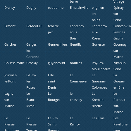
barre
Vitrage
Drancy
Dugny
eaubonne
Émerainville
enghien
épinay
les
sur
bains
Seine
Ermont
EZANVILLE
fenetre
Fontenay
Fontenay-
Franconvill
pvc
sous
aux-
Fresnes
Bois
Roses
Gagny
Garches
Garges-
Gennevilliers
Gentilly
Gonesse
Gournay-
lès-
sur-
Gonesse
Marne
Goussainville
Groslay
guyancourt
houilles
Issy-les-
Ivry-sur-
Moulineaux
Seine
Joinville-
L-Hay-
L’Ile
La
La
La
le-Pont
les-
saint
Courneuve
Garenne-
Queue-
Roses
Denis
Colombes
en-Brie
Lagny
Le
Le
le
Le
Le
sur
Blanc-
Bourget
chesnay
Kremlin-
Perreux-
Marne
Mesnil
Bicêtre
sur-
Marne
Le
Le
Le Pré-
Le
Les Lilas
Les
Plessis-
Plessis-
Saint-
Raincy
Pavillons-
Robinson
Trévise
Gervais
sous-