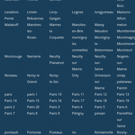
Bois
Levallois-
Limeil-
Livry-
Lognes
longjumeau
Maisons-
Perret
Brévannes
Gargan
Alfort
Malakoff
Mandres-
Marnes
Marolles-
Massy
melun
les-
la
en-Brie
Meudon
Montfermei
Roses
Coquette
montigny
Montigny-
Montmagn
les
le-
Montmore
cormeilles
Bretonneux
Montreuil
Montrouge
Nanterre
Neuilly
Neuilly
Neuilly-
Nogent-
Plaisance
sur
sur-
sur-
Marne
Seine
Marne
Noiseau
Noisy le
Noisy-
Orly
Ormesson
orsay
Grand
le-Sec
sur
palaiseau
Marne
Pantin
paris
paris 1
Paris 10
Paris 11
Paris 12
Paris 13
Paris 14
Paris 15
Paris 16
Paris 17
Paris 18
Paris 19
paris 2
Paris 20
Paris 3
Paris 4
Paris 5
Paris 6
Paris 7
Paris 8
Paris 9
Périgny
persan
Pierrefitte
sur
Seine
pontault
Pontoise
Puteaux
ris-
Romainville
Rosny-