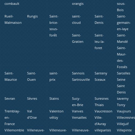
combault
orangis
sous-
Bois
Rueil-
Rungis
Saint-
saint-
Saint-
Saint-
Malmaison
brice-
cloud
Denis
germain-
sous-
en-laye
forêt
Saint-
Saint-
Saint-
Gratien
leu-la-
Mandé
foret
Saint-
Maur-
des-
Fossés
Saint-
Saint-
saint-
Sannois
Santeny
Sarcelles
Maurice
Ouen
prix
Sartrouville
Sceaux
Seine
Saint
Denis
Sevran
Sèvres
Stains
Sucy-
Suresnes
taverny
en-Brie
Thiais
Torcy
Tremblay-
Val
Valenton
Vanves
Vaucresson
Vaujours
en-
d’Oise
vélizy
Versailles
Ville-
Villecresne
France
d’Avray
Villejuif
Villemomble
Villeneuve-
Villeneuve-
Villeneuve-
villeparisis
Villepinte