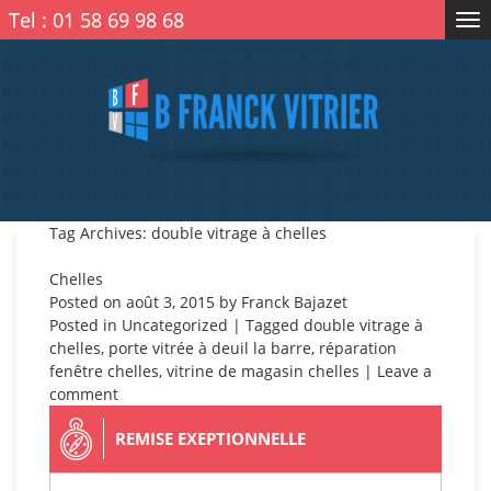
Tel :
01 58 69 98 68
Tog
nav
Tag Archives: double vitrage à chelles
Chelles
Posted on
août 3, 2015
by
Franck Bajazet
Posted in
Uncategorized
| Tagged
double vitrage à
chelles
,
porte vitrée à deuil la barre
,
réparation
fenêtre chelles
,
vitrine de magasin chelles
|
Leave a
comment
REMISE EXEPTIONNELLE