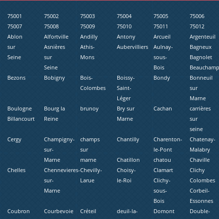
75001
75002
75003
75004
75005
75006
75007
75008
75009
75010
75011
75012
Ablon
Alfortville
Andilly
Antony
Arcueil
Argenteuil
sur
Asnières
Athis-
Aubervilliers
Aulnay-
Bagneux
Seine
sur
Mons
sous-
Bagnolet
Seine
Bois
Beaucham
Bezons
Bobigny
Bois-
Boissy-
Bondy
Bonneuil
Colombes
Saint-
sur
Léger
Marne
Boulogne
Bourg la
brunoy
Bry sur
Cachan
carrières
Billancourt
Reine
Marne
sur
seine
Cergy
Champigny-
champs
Chantilly
Charenton-
Chatenay-
sur-
sur
le-Pont
Malabry
Marne
marne
Chatillon
chatou
Chaville
Chelles
Chennevieres-
Chevilly-
Choisy-
Clamart
Clichy
sur-
Larue
le-Roi
Clichy-
Colombes
Marne
sous-
Corbeil-
Bois
Essonnes
Coubron
Courbevoie
Créteil
deuil-la-
Domont
Double-