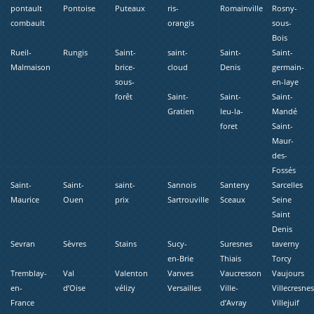
pontault
Pontoise
Puteaux
ris-
Romainville
Rosny-
combault
orangis
sous-
Bois
Rueil-
Rungis
Saint-
saint-
Saint-
Saint-
Malmaison
brice-
cloud
Denis
germain-
sous-
en-laye
forêt
Saint-
Saint-
Saint-
Gratien
leu-la-
Mandé
foret
Saint-
Maur-
des-
Fossés
Saint-
Saint-
saint-
Sannois
Santeny
Sarcelles
Maurice
Ouen
prix
Sartrouville
Sceaux
Seine
Saint
Denis
Sevran
Sèvres
Stains
Sucy-
Suresnes
taverny
en-Brie
Thiais
Torcy
Tremblay-
Val
Valenton
Vanves
Vaucresson
Vaujours
en-
d’Oise
vélizy
Versailles
Ville-
Villecresne
France
d’Avray
Villejuif