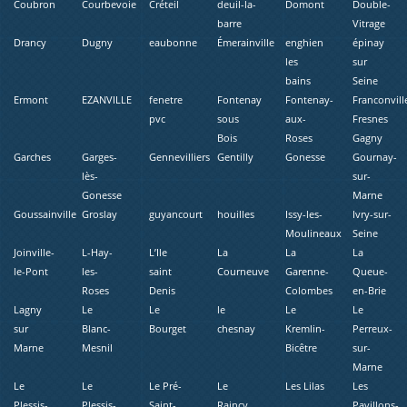
Coubron
Courbevoie
Créteil
deuil-la-
Domont
Double-
barre
Vitrage
Drancy
Dugny
eaubonne
Émerainville
enghien
épinay
les
sur
bains
Seine
Ermont
EZANVILLE
fenetre
Fontenay
Fontenay-
Franconvill
pvc
sous
aux-
Fresnes
Bois
Roses
Gagny
Garches
Garges-
Gennevilliers
Gentilly
Gonesse
Gournay-
lès-
sur-
Gonesse
Marne
Goussainville
Groslay
guyancourt
houilles
Issy-les-
Ivry-sur-
Moulineaux
Seine
Joinville-
L-Hay-
L’Ile
La
La
La
le-Pont
les-
saint
Courneuve
Garenne-
Queue-
Roses
Denis
Colombes
en-Brie
Lagny
Le
Le
le
Le
Le
sur
Blanc-
Bourget
chesnay
Kremlin-
Perreux-
Marne
Mesnil
Bicêtre
sur-
Marne
Le
Le
Le Pré-
Le
Les Lilas
Les
Plessis-
Plessis-
Saint-
Raincy
Pavillons-