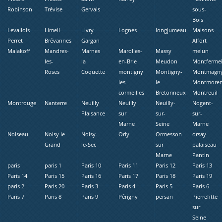
Robinson
Trévise
Gervais
sous-
Bois
Levallois-
Limeil-
Livry-
Lognes
longjumeau
Maisons-
Perret
Brévannes
Gargan
Alfort
Malakoff
Mandres-
Marnes
Marolles-
Massy
melun
les-
la
en-Brie
Meudon
Montfermei
Roses
Coquette
montigny
Montigny-
Montmagn
les
le-
Montmore
cormeilles
Bretonneux
Montreuil
Montrouge
Nanterre
Neuilly
Neuilly
Neuilly-
Nogent-
Plaisance
sur
sur-
sur-
Marne
Seine
Marne
Noiseau
Noisy le
Noisy-
Orly
Ormesson
orsay
Grand
le-Sec
sur
palaiseau
Marne
Pantin
paris
paris 1
Paris 10
Paris 11
Paris 12
Paris 13
Paris 14
Paris 15
Paris 16
Paris 17
Paris 18
Paris 19
paris 2
Paris 20
Paris 3
Paris 4
Paris 5
Paris 6
Paris 7
Paris 8
Paris 9
Périgny
persan
Pierrefitte
sur
Seine