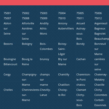
75001
75002
75003
75004
75005
75006
75007
75008
75009
75010
75011
75012
Ablon
Alfortville
Andilly
Antony
Arcueil
Argenteuil
sur
Asnières
Athis-
Aubervilliers
Aulnay-
Bagneux
Seine
sur
Mons
sous-
Bagnolet
Seine
Bois
Beaucham
Bezons
Bobigny
Bois-
Boissy-
Bondy
Bonneuil
Colombes
Saint-
sur
Léger
Marne
Boulogne
Bourg la
brunoy
Bry sur
Cachan
carrières
Billancourt
Reine
Marne
sur
seine
Cergy
Champigny-
champs
Chantilly
Charenton-
Chatenay-
sur-
sur
le-Pont
Malabry
Marne
marne
Chatillon
chatou
Chaville
Chelles
Chennevieres-
Chevilly-
Choisy-
Clamart
Clichy
sur-
Larue
le-Roi
Clichy-
Colombes
Marne
sous-
Corbeil-
Bois
Essonnes