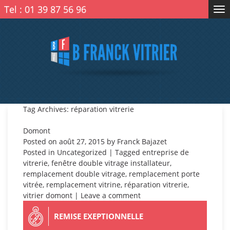
Tel :
01 39 87 56 96
Tog
nav
Tag Archives: réparation vitrerie
Domont
Posted on
août 27, 2015
by
Franck Bajazet
Posted in
Uncategorized
| Tagged
entreprise de
vitrerie
,
fenêtre double vitrage installateur
,
remplacement double vitrage
,
remplacement porte
vitrée
,
remplacement vitrine
,
réparation vitrerie
,
vitrier domont
|
Leave a comment
REMISE EXEPTIONNELLE