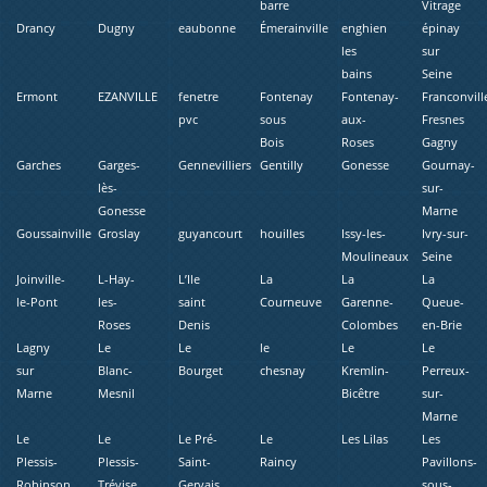
barre
Vitrage
Drancy
Dugny
eaubonne
Émerainville
enghien
épinay
les
sur
bains
Seine
Ermont
EZANVILLE
fenetre
Fontenay
Fontenay-
Franconvill
pvc
sous
aux-
Fresnes
Bois
Roses
Gagny
Garches
Garges-
Gennevilliers
Gentilly
Gonesse
Gournay-
lès-
sur-
Gonesse
Marne
Goussainville
Groslay
guyancourt
houilles
Issy-les-
Ivry-sur-
Moulineaux
Seine
Joinville-
L-Hay-
L’Ile
La
La
La
le-Pont
les-
saint
Courneuve
Garenne-
Queue-
Roses
Denis
Colombes
en-Brie
Lagny
Le
Le
le
Le
Le
sur
Blanc-
Bourget
chesnay
Kremlin-
Perreux-
Marne
Mesnil
Bicêtre
sur-
Marne
Le
Le
Le Pré-
Le
Les Lilas
Les
Plessis-
Plessis-
Saint-
Raincy
Pavillons-
Robinson
Trévise
Gervais
sous-