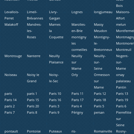
Bois
Levallois-
Limeil-
Livry-
Lognes
longjumeau
Maisons-
Perret
Brévannes
Gargan
Alfort
Malakoff
Mandres-
Marnes
Marolles-
Massy
melun
les-
la
en-Brie
Meudon
Montfermei
Roses
Coquette
montigny
Montigny-
Montmagn
les
le-
Montmore
cormeilles
Bretonneux
Montreuil
Montrouge
Nanterre
Neuilly
Neuilly
Neuilly-
Nogent-
Plaisance
sur
sur-
sur-
Marne
Seine
Marne
Noiseau
Noisy le
Noisy-
Orly
Ormesson
orsay
Grand
le-Sec
sur
palaiseau
Marne
Pantin
paris
paris 1
Paris 10
Paris 11
Paris 12
Paris 13
Paris 14
Paris 15
Paris 16
Paris 17
Paris 18
Paris 19
paris 2
Paris 20
Paris 3
Paris 4
Paris 5
Paris 6
Paris 7
Paris 8
Paris 9
Périgny
persan
Pierrefitte
sur
Seine
pontault
Pontoise
Puteaux
ris-
Romainville
Rosny-