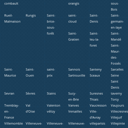
combault
orangis
sous-
Bois
Rueil-
Rungis
Saint-
saint-
Saint-
Saint-
Malmaison
brice-
cloud
Denis
germain-
sous-
en-laye
forêt
Saint-
Saint-
Saint-
Gratien
leu-la-
Mandé
foret
Saint-
Maur-
des-
Fossés
Saint-
Saint-
saint-
Sannois
Santeny
Sarcelles
Maurice
Ouen
prix
Sartrouville
Sceaux
Seine
Saint
Denis
Sevran
Sèvres
Stains
Sucy-
Suresnes
taverny
en-Brie
Thiais
Torcy
Tremblay-
Val
Valenton
Vanves
Vaucresson
Vaujours
en-
d’Oise
vélizy
Versailles
Ville-
Villecresne
France
d’Avray
Villejuif
Villemomble
Villeneuve-
Villeneuve-
Villeneuve-
villeparisis
Villepinte