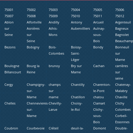
75001
75002
75003
75004
75005
75006
75007
75008
75009
75010
75011
75012
Ablon
Alfortville
Andilly
Antony
Arcueil
Argenteuil
sur
Asnières
Athis-
Aubervilliers
Aulnay-
Bagneux
Seine
sur
Mons
sous-
Bagnolet
Seine
Bois
Beaucham
Bezons
Bobigny
Bois-
Boissy-
Bondy
Bonneuil
Colombes
Saint-
sur
Léger
Marne
Boulogne
Bourg la
brunoy
Bry sur
Cachan
carrières
Billancourt
Reine
Marne
sur
seine
Cergy
Champigny-
champs
Chantilly
Charenton-
Chatenay-
sur-
sur
le-Pont
Malabry
Marne
marne
Chatillon
chatou
Chaville
Chelles
Chennevieres-
Chevilly-
Choisy-
Clamart
Clichy
sur-
Larue
le-Roi
Clichy-
Colombes
Marne
sous-
Corbeil-
Bois
Essonnes
Coubron
Courbevoie
Créteil
deuil-la-
Domont
Double-