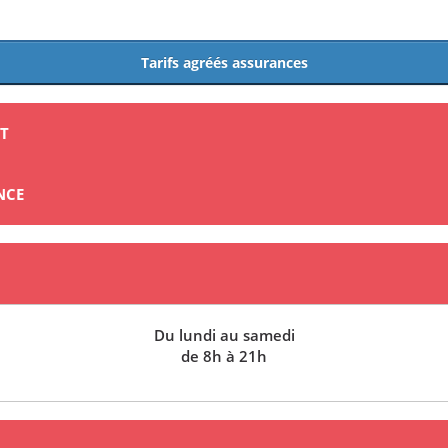
Tarifs agréés assurances
NT
NCE
Du lundi au samedi
de 8h à 21h