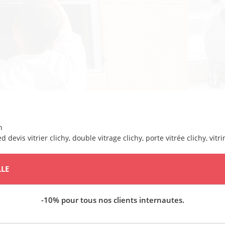
n
ed
devis vitrier clichy
,
double vitrage clichy
,
porte vitrée clichy
,
vitr
LLE
-10% pour tous nos clients internautes.