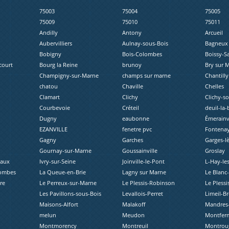
75003
75004
75005
75009
75010
75011
Andilly
Antony
Arcueil
Aubervilliers
Aulnay-sous-Bois
Bagneux
Bobigny
Bois-Colombes
Boissy-S
court
Bourg la Reine
brunoy
Bry sur 
Champigny-sur-Marne
champs sur marne
Chantilly
chatou
Chaville
Chelles
Clamart
Clichy
Clichy-s
Courbevoie
Créteil
deuil-la-
Dugny
eaubonne
Émerainvi
EZANVILLE
fenetre pvc
Fontenay
Gagny
Garches
Garges-l
Gournay-sur-Marne
Goussainville
Groslay
eaux
Ivry-sur-Seine
Joinville-le-Pont
L-Hay-le
lombes
La Queue-en-Brie
Lagny sur Marne
Le Blanc
re
Le Perreux-sur-Marne
Le Plessis-Robinson
Le Plessi
Les Pavillons-sous-Bois
Levallois-Perret
Limeil-B
Maisons-Alfort
Malakoff
Mandres-
melun
Meudon
Montferm
Montmorency
Montreuil
Montrou