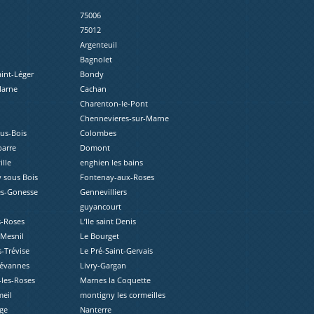
75006
75012
Argenteuil
Bagnolet
aint-Léger
Bondy
Marne
Cachan
Charenton-le-Pont
Chennevieres-sur-Marne
ous-Bois
Colombes
barre
Domont
lle
enghien les bains
 sous Bois
Fontenay-aux-Roses
ès-Gonesse
Gennevilliers
guyancourt
s-Roses
L’Ile saint Denis
-Mesnil
Le Bourget
s-Trévise
Le Pré-Saint-Gervais
révannes
Livry-Gargan
les-Roses
Marnes la Coquette
eil
montigny les cormeilles
ge
Nanterre