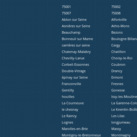
75001
75002
75007
75008
Ablon sur Seine
Alfortville
Asnières sur Seine
Athis-Mons
Beauchamp
Bezons
Bonneuil sur Marne
Boulogne Billan
carrières sur seine
Cergy
Chatenay-Malabry
Chatillon
Chevilly-Larue
Choisy-le-Roi
Corbeil-Essonnes
Coubron
Double-Vitrage
Drancy
épinay sur Seine
Ermont
Franconville
Fresnes
Gentilly
Gonesse
houilles
Issy-les-Moulin
La Courneuve
La Garenne-Co
le chesnay
Le Kremlin-Bicêt
Le Raincy
Les Lilas
Lognes
longjumeau
Marolles-en-Brie
Massy
Montigny-le-Bretonneux
Montmagny