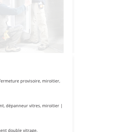
fermeture provisoire
,
miroitier
,
nt
,
dépanneur vitres
,
miroitier
|
nt double vitrage
,