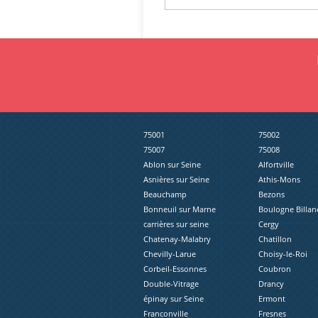
75001
75002
75007
75008
Ablon sur Seine
Alfortville
Asnières sur Seine
Athis-Mons
Beauchamp
Bezons
Bonneuil sur Marne
Boulogne Billan
carrières sur seine
Cergy
Chatenay-Malabry
Chatillon
Chevilly-Larue
Choisy-le-Roi
Corbeil-Essonnes
Coubron
Double-Vitrage
Drancy
épinay sur Seine
Ermont
Franconville
Fresnes