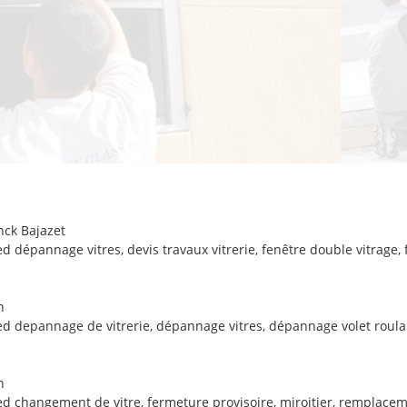
nck Bajazet
ed
dépannage vitres
,
devis travaux vitrerie
,
fenêtre double vitrage
,
n
ed
depannage de vitrerie
,
dépannage vitres
,
dépannage volet roula
n
ed
changement de vitre
,
fermeture provisoire
,
miroitier
,
remplaceme