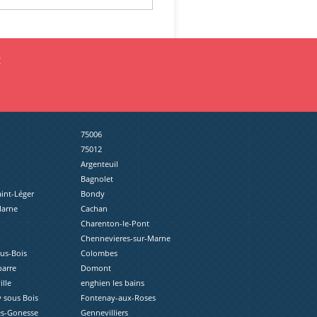
:
75006
75012
Argenteuil
Bagnolet
aint-Léger
Bondy
Marne
Cachan
Charenton-le-Pont
Chennevieres-sur-Marne
ous-Bois
Colombes
barre
Domont
lle
enghien les bains
 sous Bois
Fontenay-aux-Roses
ès-Gonesse
Gennevilliers