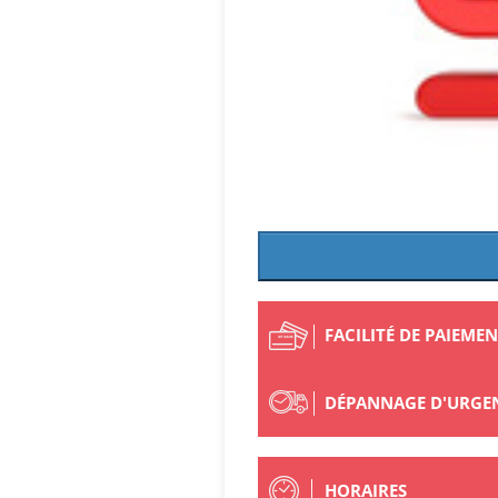
FACILITÉ DE PAIEME
DÉPANNAGE D'URGE
HORAIRES