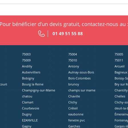
Pour bénéficier d’un devis gratuit, contactez-nous au 
01 49 51 55 88
75003
75004
75005
75009
75010
75011
Andilly
Antony
Arcueil
Aubervilliers
Aulnay-sous-Bois
Bagneux
Bobigny
Bois-Colombes
Boissy-S
court
Bourg la Reine
brunoy
Bry sur 
Champigny-sur-Marne
champs sur marne
Chantilly
chatou
Chaville
Chelles
Clamart
Clichy
Clichy-s
Courbevoie
Créteil
deuil-la-
Dugny
eaubonne
Émerainvi
EZANVILLE
fenetre pvc
Fontenay
Gagny
Garches
Garges-l